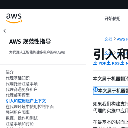
开始使用
文档
AWS P
AWS 规范性指导
引入
文档
AWS P
为代理人工智能构建多租户架构 AWS
PDF
RSS
M
简介
代理基础知识
本文属于机器翻
代理托管注意事项
代理商遇见多租户
本文属于机器
代理部署模型
引入和应用租户上下文
如果我们构建支
在代理环境中使用控制平面
代理的实施中应
强制租户隔离
数据、操作和测试
在最基本的层面
注意事项和讨论