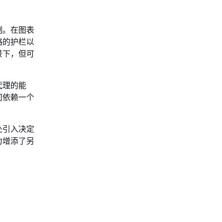
制。在图表
略的护栏以
景下，但可
代理的能
何依赖一个
处引入决定
力增添了另
。