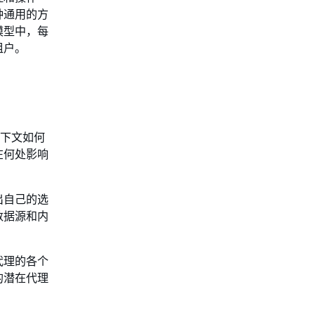
种通用的方
模型中，每
租户。
上下文如何
在何处影响
出自己的选
数据源和内
代理的各个
的潜在代理