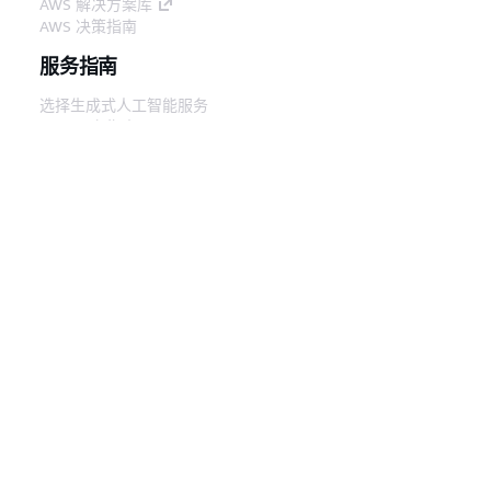
AWS 解决方案库
AWS 决策指南
服务指南
选择生成式人工智能服务
AWS 服务指南
GitHub 上的 AWS CLI 教程
开发人员工具
AWS 代码示例库
AWS CLI
AWS 构建者中心
AWS 开发人员工具博客
有用的链接
下载 AWS 文档 MCP 服务器
登录 AWS 管理控制台
AWS re:Post
隐私
网站条款
Cookie 首选项
© 2026,