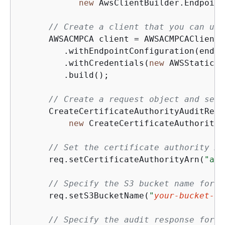
new
 AwsClientBuilder.Endpoint
// Create a client that you can use
      AWSACMPCA client = AWSACMPCAClientB
         .withEndpointConfiguration(endpoi
         .withCredentials(
new
 AWSStaticCr
         .build();

// Create a request object and set 
      CreateCertificateAuthorityAuditRepo
new
 CreateCertificateAuthorityA
// Set the certificate authority AR
      req.setCertificateAuthorityArn(
"arn
// Specify the S3 bucket name for y
      req.setS3BucketName(
"
your-bucket-na
// Specify the audit response forma