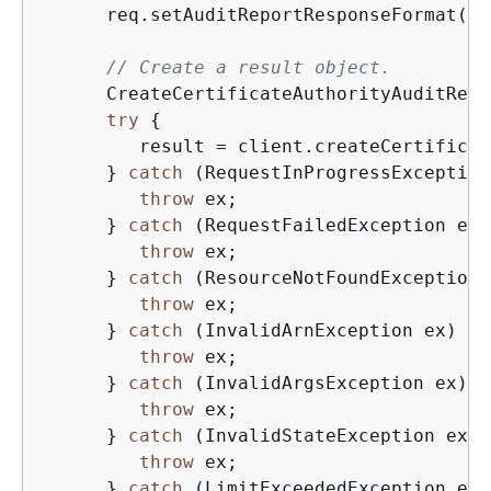
      req.setAuditReportResponseFormat(
"J
// Create a result object.
      CreateCertificateAuthorityAuditRepo
try
{
         result = client.createCertificat
      } 
catch
 (RequestInProgressException
throw
 ex;

      } 
catch
 (RequestFailedException ex)
throw
 ex;

      } 
catch
 (ResourceNotFoundException 
throw
 ex;

      } 
catch
 (InvalidArnException ex) 
{
throw
 ex;

      } 
catch
 (InvalidArgsException ex) 
{
throw
 ex;

      } 
catch
 (InvalidStateException ex) 
throw
 ex;

      } 
catch
 (LimitExceededException ex)