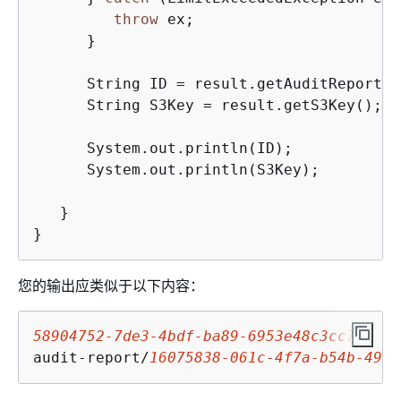
throw
 ex;

      }

      String ID = result.getAuditReportId(
      String S3Key = result.getS3Key();

      System.out.println(ID);

      System.out.println(S3Key);

   }

}
您的输出应类似于以下内容：
58904752-7de3-4bdf-ba89-6953e48c3cc7
audit-report/
16075838-061c-4f7a-b54b-49bb