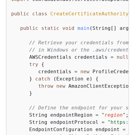
public
class
CreateCertificateAuthorityAu
public
static
void
main
(String[] args)
// Retrieve your credentials from t
// in Windows or the .aws/credentia
      AWSCredentials credentials = 
null
;

try
{
         credentials = 
new
 ProfileCredent
      } 
catch
 (Exception e) 
{
throw
new
 AmazonClientException(
      }

// Define the endpoint for your sam
      String endpointRegion = 
"
region
"
;  
      String endpointProtocol = 
"https://
      EndpointConfiguration endpoint =
