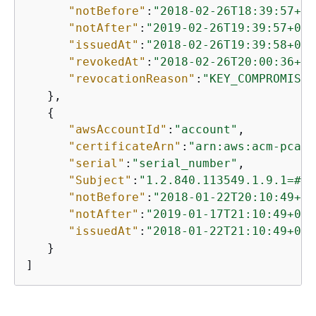
"notBefore"
:
"2018-02-26T18:39:57+00
"notAfter"
:
"2019-02-26T19:39:57+000
"issuedAt"
:
"2018-02-26T19:39:58+000
"revokedAt"
:
"2018-02-26T20:00:36+00
"revocationReason"
:
"KEY_COMPROMISE"
   },

{
"awsAccountId"
:
"account"
,

"certificateArn"
:
"arn:aws:acm-pca:r
"serial"
:
"serial_number"
,

"Subject"
:
"1.2.840.113549.1.9.1=#16
"notBefore"
:
"2018-01-22T20:10:49+00
"notAfter"
:
"2019-01-17T21:10:49+000
"issuedAt"
:
"2018-01-22T21:10:49+000
   }

]