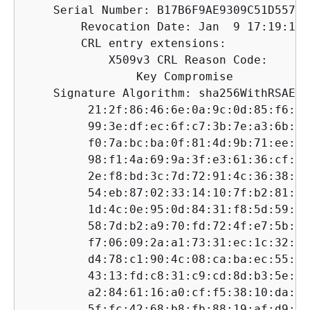
    Serial Number: B17B6F9AE9309C51D5573B
        Revocation Date: Jan  9 17:19:17 
        CRL entry extensions:

            X509v3 CRL Reason Code:

                Key Compromise

    Signature Algorithm: sha256WithRSAEnc
         21:2f:86:46:6e:0a:9c:0d:85:f6:b6
         99:3e:df:ec:6f:c7:3b:7e:a3:6b:66
         f0:7a:bc:ba:0f:81:4d:9b:71:ee:14
         98:f1:4a:69:9a:3f:e3:61:36:cf:93
         2e:f8:bd:3c:7d:72:91:4c:36:38:06
         54:eb:87:02:33:14:10:7f:b2:81:65
         1d:4c:0e:95:0d:84:31:f8:5d:59:5d
         58:7d:b2:a9:70:fd:72:4f:e7:5b:e4
         f7:06:09:2a:a1:73:31:ec:1c:32:f8
         d4:78:c1:90:4c:08:ca:ba:ec:55:c3
         43:13:fd:c8:31:c9:cd:8d:b3:5e:06
         a2:84:61:16:a0:cf:f5:38:10:da:a5
         5f:fc:42:68:b8:fb:88:19:af:d9:ef