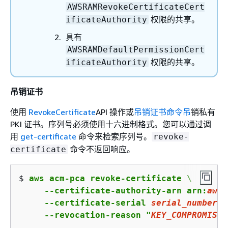
AWSRAMRevokeCertificateCert
权限的共享。
ificateAuthority
具有
AWSRAMDefaultPermissionCert
权限的共享。
ificateAuthority
吊销证书
使用
RevokeCertificate
API 操作或
吊销证书命令吊
销私有
PKI 证书。序列号必须使用十六进制格式。您可以通过调
用
get-certificate
命令来检索序列号。
revoke-
命令不返回响应。
certificate
$ 
aws acm-pca revoke-certificate \

     --certificate-authority-arn arn:
aws
:
     --certificate-serial 
serial_number
 \
     --revocation-reason "
KEY_COMPROMISE
"