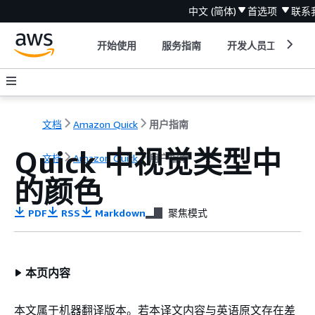
中文 (简体)
首选项
联系
开始使用
服务指南
开发人员工具
文档
Amazon Quick
用户指南
Quick 中视觉类型中
文档
Amazon Quick
用户指南
的颜色
PDF
RSS
Markdown
聚焦模式
本页内容
本文属于机器翻译版本。若本译文内容与英语原文存在差