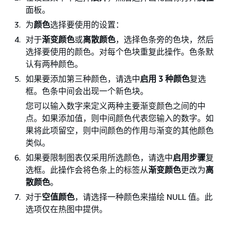
面板。
为
颜色
选择要使用的设置：
对于
渐变颜色
或
离散颜色
，选择色条旁的色块，然后
选择要使用的颜色。对每个色块重复此操作。色条默
认有两种颜色。
如果要添加第三种颜色，请选中
启用 3 种颜色
复选
框。色条中间会出现一个新色块。
您可以输入数字来定义两种主要渐变颜色之间的中
点。如果添加值，则中间颜色代表您输入的数字。如
果将此项留空，则中间颜色的作用与渐变的其他颜色
类似。
如果要限制图表仅采用所选颜色，请选中
启用步骤
复
选框。此操作会将色条上的标签从
渐变颜色
更改为
离
散颜色
。
对于
空值颜色
，请选择一种颜色来描绘 NULL 值。此
选项仅在热图中提供。