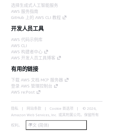
选择生成式人工智能服务
AWS 服务指南
GitHub 上的 AWS CLI 教程
开发人员工具
AWS 代码示例库
AWS CLI
AWS 构建者中心
AWS 开发人员工具博客
有用的链接
下载 AWS 文档 MCP 服务器
登录 AWS 管理控制台
AWS re:Post
隐私
网站条款
Cookie 首选项
© 2026,
Amazon Web Services, Inc. 或其附属公司。保留所有
中文 (简体)
权利。