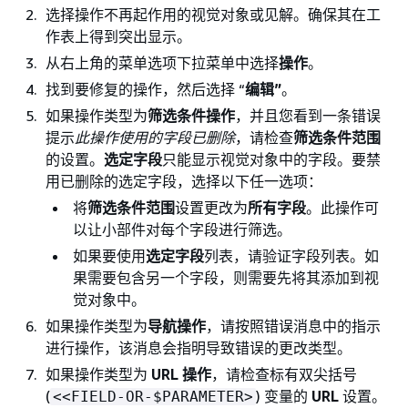
选择操作不再起作用的视觉对象或见解。确保其在工
作表上得到突出显示。
从右上角的菜单选项下拉菜单中选择
操作
。
找到要修复的操作，然后选择 “
编辑”
。
如果操作类型为
筛选条件操作
，并且您看到一条错误
提示
此操作使用的字段已删除
，请检查
筛选条件范围
的设置。
选定字段
只能显示视觉对象中的字段。要禁
用已删除的选定字段，选择以下任一选项：
将
筛选条件范围
设置更改为
所有字段
。此操作可
以让小部件对每个字段进行筛选。
如果要使用
选定字段
列表，请验证字段列表。如
果需要包含另一个字段，则需要先将其添加到视
觉对象中。
如果操作类型为
导航操作
，请按照错误消息中的指示
进行操作，该消息会指明导致错误的更改类型。
如果操作类型为
URL 操作
，请检查标有双尖括号
(
) 变量的
URL
设置。
<<FIELD-OR-$PARAMETER>