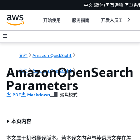
中文 (简体)
首选项
联系
开始使用
服务指南
开发人员工具
文档
Amazon QuickSight
AmazonOpenSearch
文档
Amazon QuickSight
Parameters
PDF
Markdown
聚焦模式
本页内容
本文属于机器翻译版本。若本译文内容与英语原文存在差