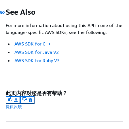
See Also
For more information about using this API in one of the
language-specific AWS SDKs, see the following:
AWS SDK for C++
AWS SDK for Java V2
AWS SDK for Ruby V3
此页内容对您是否有帮助？
是
否
提供反馈