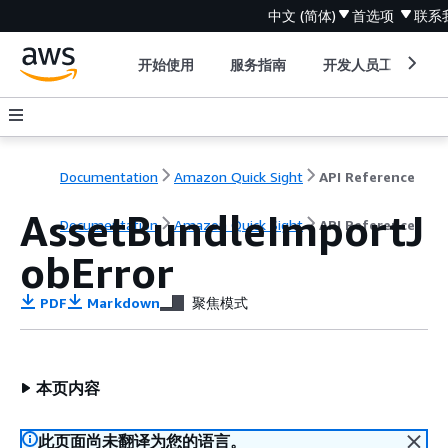
中文 (简体)
首选项
联系
开始使用
服务指南
开发人员工具
Documentation
Amazon Quick Sight
API Reference
AssetBundleImportJ
Documentation
Amazon Quick Sight
API Reference
obError
PDF
Markdown
聚焦模式
本页内容
此页面尚未翻译为您的语言。