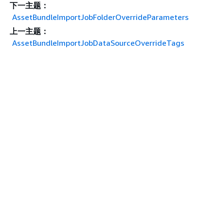
下一主题：
AssetBundleImportJobFolderOverrideParameters
上一主题：
AssetBundleImportJobDataSourceOverrideTags