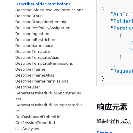
DescribeFolderPermissions
{
DescribeFolderResolvedPermissions
   "
Arn
": 
DescribeGroup
   "
Folder
DescribeGroupMembership
DescribeIAMPolicyAssignment
   "
Permis
DescribeIngestion
{
DescribeIpRestriction
         "
DescribeNamespace
         "
DescribeTemplate
      }

DescribeTemplateAlias
DescribeTemplatePermissions
   ],

DescribeTheme
   "
Reques
DescribeThemeAlias
}
DescribeThemePermissions
DescribeUser
GenerateEmbedUrlForAnonymousU
ser
GenerateEmbedUrlForRegisteredUs
响应元素
er
GetDashboardEmbedUrl
如果此操作成功，
GetSessionEmbedUrl
ListAnalyses
Status