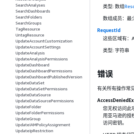
SearchAnalyses
类型: 数组
Res
SearchDashboards
SearchFolders
数组成员：最少
SearchGroups
TagResource
RequestId
UntagResource
这些区域有：A
UpdateAccountCustomization
UpdateAccountSettings
类型: 字符串
UpdateAnalysis
UpdateAnalysisPermissions
UpdateDashboard
UpdateDashboardPermissions
错误
UpdateDashboardPublishedVersion
UpdateDataSet
有关所有操作常
UpdateDataSetPermissions
UpdateDataSource
AccessDeniedEx
UpdateDataSourcePermissions
UpdateFolder
您无权访问此
UpdateFolderPermissions
用亚马逊的授权
UpdateGroup
访问密钥。
UpdateIAMPolicyAssignment
UpdateIpRestriction