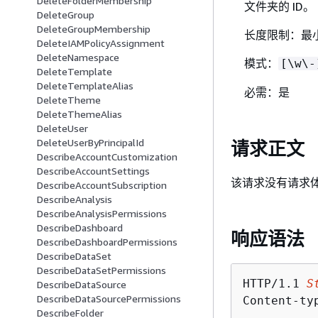
DeleteFolderMembership
文件夹的 ID。
DeleteGroup
DeleteGroupMembership
长度限制：最小
DeleteIAMPolicyAssignment
DeleteNamespace
模式：
[\w\-
DeleteTemplate
DeleteTemplateAlias
必需：是
DeleteTheme
DeleteThemeAlias
DeleteUser
DeleteUserByPrincipalId
请求正文
DescribeAccountCustomization
DescribeAccountSettings
该请求没有请求
DescribeAccountSubscription
DescribeAnalysis
DescribeAnalysisPermissions
DescribeDashboard
响应语法
DescribeDashboardPermissions
DescribeDataSet
DescribeDataSetPermissions
HTTP/1.1 
S
DescribeDataSource
DescribeDataSourcePermissions
Content-ty
DescribeFolder