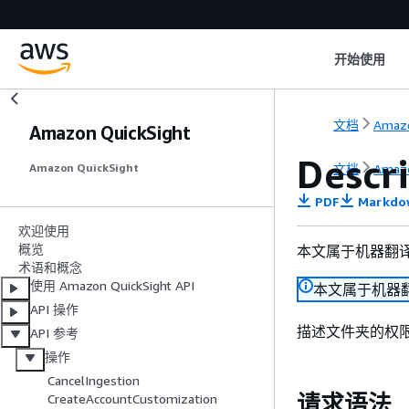
开始使用
文档
Amazo
Amazon QuickSight
Descr
文档
Amazo
Amazon QuickSight
PDF
Markdo
欢迎使用
概览
本文属于机器翻
术语和概念
使用 Amazon QuickSight API
本文属于机器
API 操作
描述文件夹的权
API 参考
操作
CancelIngestion
请求语法
CreateAccountCustomization