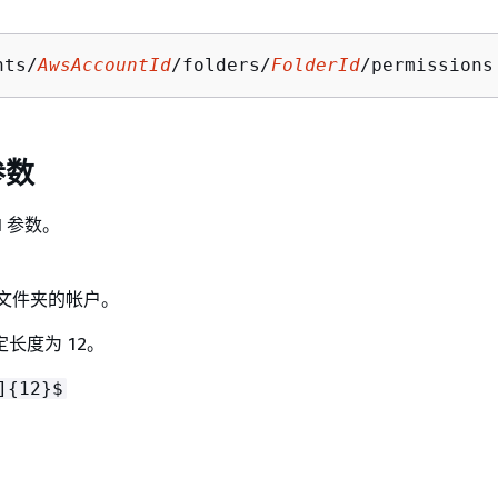
nts/
AwsAccountId
/folders/
FolderId
参数
I 参数。
包含文件夹的帐户。
长度为 12。
]
{
12}$