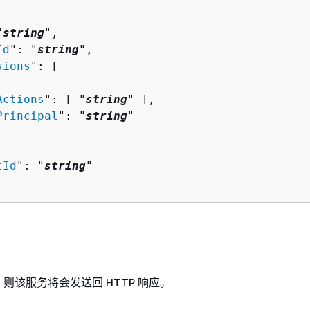
"
string
",

Id
": "
string
",

sions
": [ 

Actions
": [ "
string
" ],

Principal
": "
string
"

tId
": "
string
"

则该服务将会发送回 HTTP 响应。