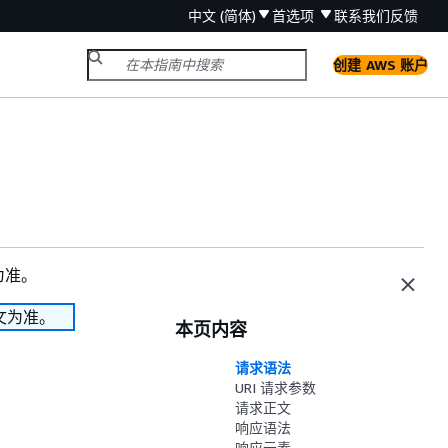
中文 (简体)
首选项
联系我们
反馈
创建 AWS 账户
为准。
文为准。
本页内容
请求语法
URI 请求参数
请求正文
响应语法
响应元素