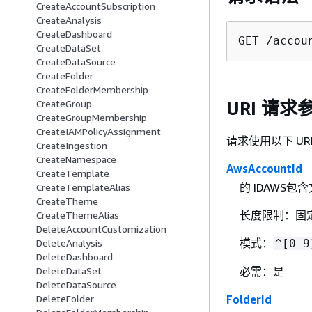
CreateAccountSubscription
CreateAnalysis
CreateDashboard
GET /accou
CreateDataSet
CreateDataSource
CreateFolder
CreateFolderMembership
URI 请求
CreateGroup
CreateGroupMembership
CreateIAMPolicyAssignment
请求使用以下 UR
CreateIngestion
CreateNamespace
AwsAccountId
CreateTemplate
的 IDAWS
CreateTemplateAlias
CreateTheme
长度限制：固定
CreateThemeAlias
DeleteAccountCustomization
模式：
^[0-9
DeleteAnalysis
DeleteDashboard
必需：是
DeleteDataSet
DeleteDataSource
FolderId
DeleteFolder