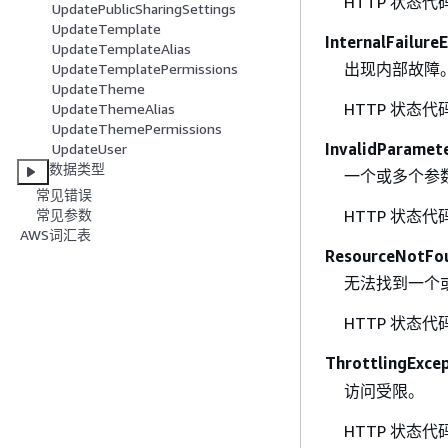
HTTP 状态代
UpdatePublicSharingSettings
UpdateTemplate
InternalFailure
UpdateTemplateAlias
出现内部故障
UpdateTemplatePermissions
UpdateTheme
HTTP 状态代
UpdateThemeAlias
UpdateThemePermissions
InvalidParamet
UpdateUser
数据类型
一个或多个参
常见错误
常见参数
HTTP 状态代
AWS词汇表
ResourceNotFo
无法找到一个
HTTP 状态代
ThrottlingExce
访问受限。
HTTP 状态代