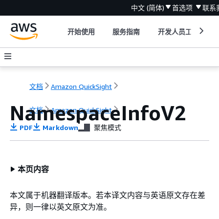
中文 (简体)
首选项
联系
开始使用
服务指南
开发人员工具
文档
Amazon QuickSight
NamespaceInfoV2
文档
Amazon QuickSight
PDF
Markdown
聚焦模式
本页内容
本文属于机器翻译版本。若本译文内容与英语原文存在差
异，则一律以英文原文为准。