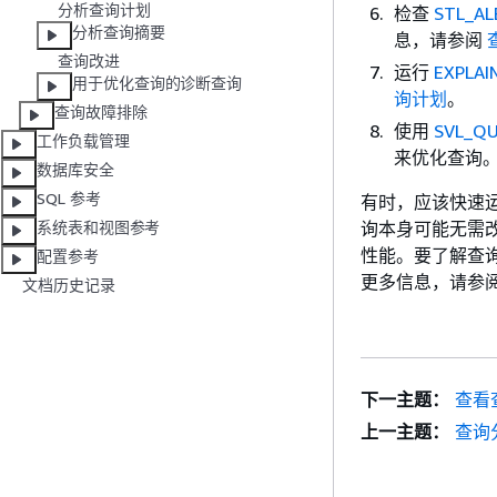
分析查询计划
检查
STL_A
分析查询摘要
息，请参阅
查询改进
运行
EXPLAI
用于优化查询的诊断查询
询计划
。
查询故障排除
使用
SVL_Q
工作负载管理
来优化查询
数据库安全
SQL 参考
有时，应该快速
询本身可能无需
系统表和视图参考
性能。要了解查
配置参考
更多信息，请参
文档历史记录
下一主题：
查看
上一主题：
查询