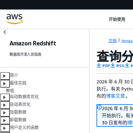
开始使用
文档
Amazo
Amazon Redshift
查询
文档
Amazo
数据库开发人员指南
PDF
RSS
M
简介
2026 年 6 月 
最佳实践
执行。有关 Pyt
教程
布的
博客文章
。
自动数据库优化
自动表优化
2026 年 6 月
加载数据
开始执行。有关 
卸载数据
30 日发布的
博
用户定义的函数