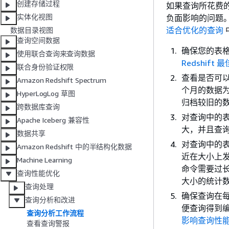
创建存储过程
如果查询所花费
实体化视图
负面影响的问题
适合优化的查询
数据目录视图
查询空间数据
确保您的表
使用联合查询来查询数据
Redshift 
联合身份验证权限
查看是否可
Amazon Redshift Spectrum
个月的数据为
HyperLogLog 草图
归档较旧的
跨数据库查询
对查询中的
Apache Iceberg 兼容性
大，并且查询
数据共享
对查询中的
Amazon Redshift 中的半结构化数据
近在大小上发生
Machine Learning
命令需要过长
查询性能优化
大小的统计
查询处理
确保查询在
查询分析和改进
便查询得到
查询分析工作流程
影响查询性
查看查询警报