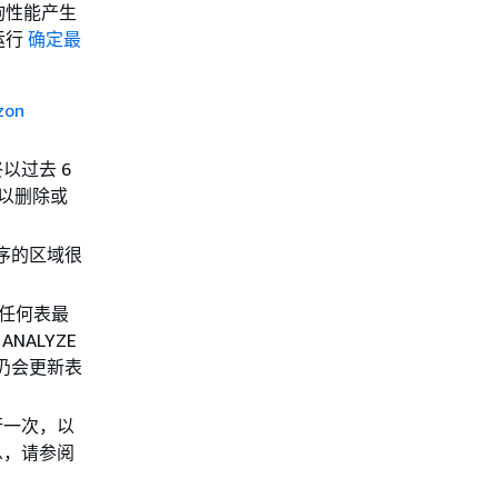
询性能产生
运行
确定最
on
以过去 6
可以删除或
序的区域很
任何表最
NALYZE
法仍会更新表
行一次，以
息，请参阅