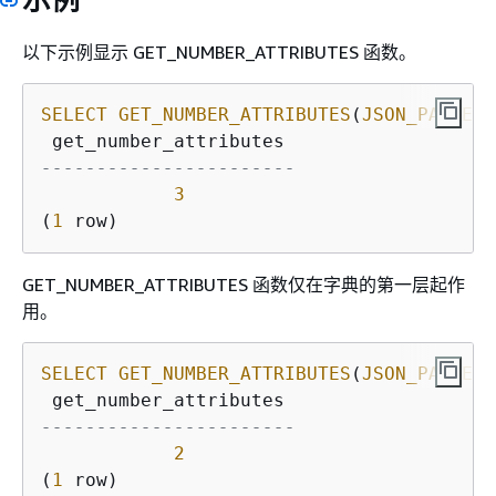
以下示例显示 GET_NUMBER_ATTRIBUTES 函数。
SELECT
GET_NUMBER_ATTRIBUTES
(
JSON_PARSE
('
-----------------------
3
(
1
 row)
GET_NUMBER_ATTRIBUTES 函数仅在字典的第一层起作
用。
SELECT
GET_NUMBER_ATTRIBUTES
(
JSON_PARSE
('
-----------------------
2
(
1
 row)