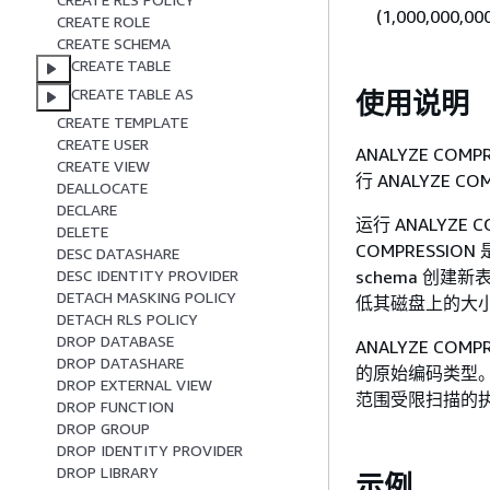
(1,000,000
CREATE ROLE
CREATE SCHEMA
CREATE TABLE
CREATE TABLE AS
使用说明
CREATE TEMPLATE
CREATE USER
ANALYZE C
CREATE VIEW
行 ANALYZE CO
DEALLOCATE
DECLARE
运行 ANALYZE
DELETE
COMPRESS
DESC DATASHARE
schema 创
DESC IDENTITY PROVIDER
DETACH MASKING POLICY
低其磁盘上的大小
DETACH RLS POLICY
DROP DATABASE
ANALYZE CO
DROP DATASHARE
的原始编码类型。
DROP EXTERNAL VIEW
范围受限扫描的
DROP FUNCTION
DROP GROUP
DROP IDENTITY PROVIDER
DROP LIBRARY
示例