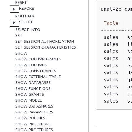
RESET
REVOKE
analyze co
ROLLBACK
SELECT
Table
|
SELECT INTO
-------+--
SET
 sales 
|
 s
SET SESSION AUTHORIZATION
 sales 
|
 l
SET SESSION CHARACTERISTICS
 sales 
|
 s
SHOW
 sales 
|
 b
SHOW COLUMN GRANTS
SHOW COLUMNS
 sales 
|
 e
SHOW CONSTRAINTS
 sales 
|
 d
SHOW EXTERNAL TABLE
 sales 
|
 q
SHOW DATABASES
 sales 
|
 p
SHOW FUNCTIONS
 sales 
|
 c
SHOW GRANTS
SHOW MODEL
 sales 
|
 s
SHOW DATASHARES
SHOW PARAMETERS
SHOW POLICIES
SHOW PROCEDURE
SHOW PROCEDURES