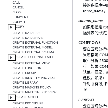
CALL
接的数据库中的所
CANCEL
table_name
。
CLOSE
COMMENT
column_name
COMMIT
COPY
如果您指定
ta
隔列表的形式
CREATE DATABASE
CREATE DATASHARE
COMPROWS
CREATE EXTERNAL FUNCTION
CREATE EXTERNAL MODEL
要在压缩分析
CREATE EXTERNAL SCHEMA
果您指定 COM
CREATE EXTERNAL TABLE
取和分析 250
CREATE EXTERNAL VIEW
行。如果 CO
CREATE FUNCTION
认值。但是，
CREATE GROUP
CREATE IDENTITY PROVIDER
建议。如果 CO
CREATE LIBRARY
针对所有可用行
CREATE MASKING POLICY
误。
CREATE MATERIALIZED VIEW
CREATE MODEL
numrows
CREATE PROCEDURE
要在压缩分析
CREATE RLS POLICY