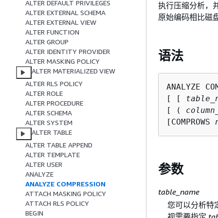
ALTER DEFAULT PRIVILEGES
执行压缩分析，
ALTER EXTERNAL SCHEMA
原始编码相比磁
ALTER EXTERNAL VIEW
ALTER FUNCTION
ALTER GROUP
ALTER IDENTITY PROVIDER
语法
ALTER MASKING POLICY
ALTER MATERIALIZED VIEW
ALTER RLS POLICY
ANALYZE COM
ALTER ROLE
[ [ 
table_
ALTER PROCEDURE
[ ( 
column
ALTER SCHEMA
[COMPROWS 
ALTER SYSTEM
ALTER TABLE
ALTER TABLE APPEND
ALTER TEMPLATE
ALTER USER
参数
ANALYZE
ANALYZE COMPRESSION
table_name
ATTACH MASKING POLICY
ATTACH RLS POLICY
您可以分析特定
BEGIN
视需要指定
ta