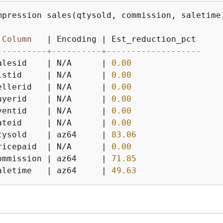
mpression sales(qtysold, commission, saletime)
Column
|
 Encoding 
|
----------+----------+-------------------
alesid    
|
 N
/
A      
|
0.00
istid     
|
 N
/
A      
|
0.00
ellerid   
|
 N
/
A      
|
0.00
uyerid    
|
 N
/
A      
|
0.00
ventid    
|
 N
/
A      
|
0.00
ateid     
|
 N
/
A      
|
0.00
tysold    
|
 az64     
|
83.06
ricepaid  
|
 N
/
A      
|
0.00
ommission 
|
 az64     
|
71.85
aletime   
|
 az64     
|
49.63