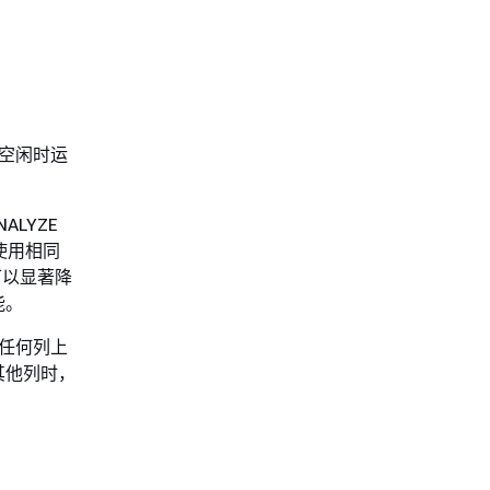
表空闲时运
ALYZE
使用相同
可以显著降
能。
 的任何列上
其他列时，