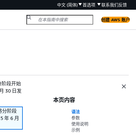
中文 (简体)
首选项
联系我们
反馈
创建 AWS 账户
们将分阶段开始
 30 日发
本页内容
我们将分阶段
语法
年 6 月
参数
使用说明
示例