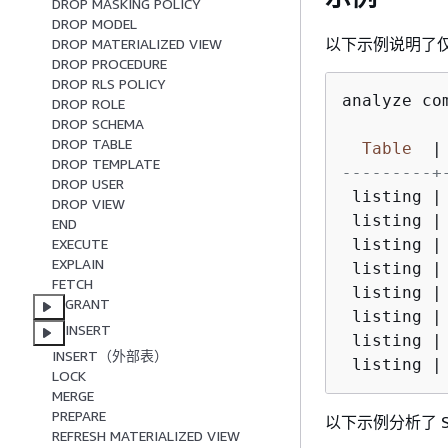
DROP MASKING POLICY
DROP MODEL
以下示例说明了仅 
DROP MATERIALIZED VIEW
DROP PROCEDURE
DROP RLS POLICY
analyze co
DROP ROLE
DROP SCHEMA
DROP TABLE
Table
|
DROP TEMPLATE
---------+
DROP USER
 listing 
|
DROP VIEW
 listing 
|
END
 listing 
|
EXECUTE
EXPLAIN
 listing 
|
FETCH
 listing 
|
GRANT
 listing 
|
INSERT
 listing 
|
INSERT（外部表）
 listing 
|
LOCK
MERGE
PREPARE
以下示例分析了 SAL
REFRESH MATERIALIZED VIEW