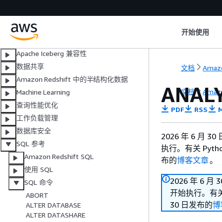
联合身份验证权限
Amazon Redshift Spectrum
HyperLogLog 草图
开始使用
跨数据库查询
Apache Iceberg 兼容性
数据共享
文档
Amazo
Amazon Redshift 中的半结构化数据
ANAL
文档
Amazo
Machine Learning
查询性能优化
PDF
RSS
M
工作负载管理
数据库安全
2026 年 6 月 
SQL 参考
执行。有关 Pyt
Amazon Redshift SQL
布的
博客文章
。
使用 SQL
2026 年 6 月
SQL 命令
开始执行。有关 
ABORT
30 日发布的
博
ALTER DATABASE
ALTER DATASHARE