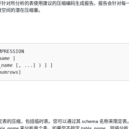
并针对所分析的表使用建议的压缩编码生成报告。报告会针对每
盘空间的潜在压缩量。
PRESSION

name
 ]

_name
 [, ...] ) ] ]

numrows
]
表的压缩，包括临时表。您可以通过其 schema 名称来限定表
ble_name
来分析单个表。如果您不指定
table_name
，则将分析