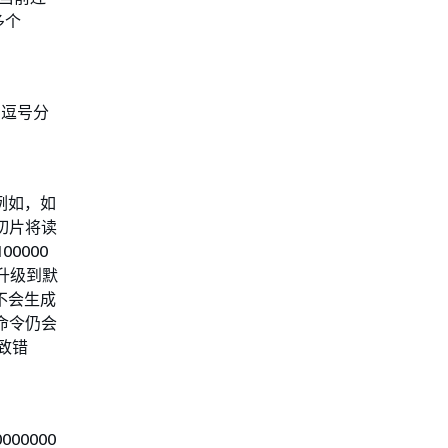
多个
的逗号分
例如，如
个切片将读
0000
值升级到默
不会生成
 命令仍会
致错
000000