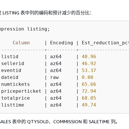
LISTING 表中列的编码和预计减少的百分比：
mpression listing;

Column
|
 Encoding 
|
----------------+----------+-----------------
 listid         
|
 az64     
|
40.96
 sellerid       
|
 az64     
|
46.92
 eventid        
|
 az64     
|
53.37
 dateid         
|
 raw      
|
0.00
 numtickets     
|
 az64     
|
65.66
 priceperticket 
|
 az64     
|
72.94
 totalprice     
|
 az64     
|
68.05
 listtime       
|
 az64     
|
49.74
ES 表中的 QTYSOLD、COMMISSION 和 SALETIME 列。