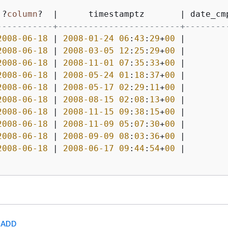
 ?
column
?  
|
      timestamptz       
|
-----------+------------------------+--------
2008
-06
-18
|
2008
-01
-24
06
:
43
:
29
+
00
|
2008
-06
-18
|
2008
-03
-05
12
:
25
:
29
+
00
|
2008
-06
-18
|
2008
-11
-01
07
:
35
:
33
+
00
|
2008
-06
-18
|
2008
-05
-24
01
:
18
:
37
+
00
|
2008
-06
-18
|
2008
-05
-17
02
:
29
:
11
+
00
|
2008
-06
-18
|
2008
-08
-15
02
:
08
:
13
+
00
|
2008
-06
-18
|
2008
-11
-15
09
:
38
:
15
+
00
|
2008
-06
-18
|
2008
-11
-09
05
:
07
:
30
+
00
|
2008
-06
-18
|
2008
-09
-09
08
:
03
:
36
+
00
|
2008
-06
-18
|
2008
-06
-17
09
:
44
:
54
+
00
|
EADD