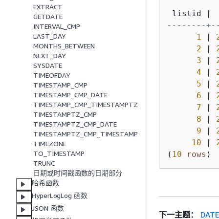
EXTRACT
 listid 
|
 
GETDATE
--------+-
INTERVAL_CMP
LAST_DAY
1
|
MONTHS_BETWEEN
2
|
NEXT_DAY
3
|
SYSDATE
4
|
TIMEOFDAY
5
|
TIMESTAMP_CMP
TIMESTAMP_CMP_DATE
6
|
TIMESTAMP_CMP_TIMESTAMPTZ
7
|
TIMESTAMPTZ_CMP
8
|
TIMESTAMPTZ_CMP_DATE
9
|
TIMESTAMPTZ_CMP_TIMESTAMP
10
|
TIMEZONE
TO_TIMESTAMP
(
10
rows
)
TRUNC
日期或时间戳函数的日期部分
哈希函数
HyperLogLog 函数
JSON 函数
下一主题：
DAT