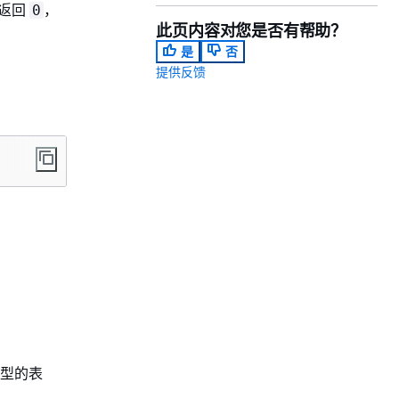
时返回
，
0
此页内容对您是否有帮助？
是
否
提供反馈
型的表