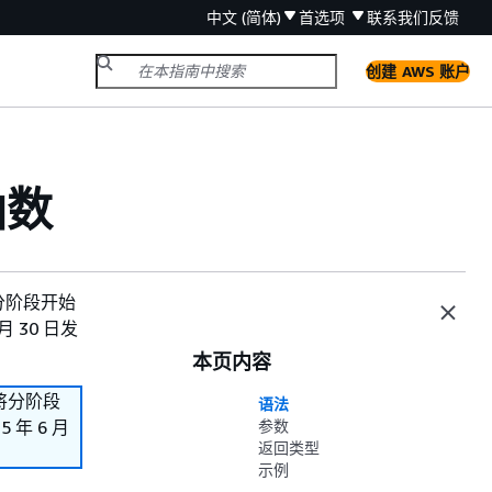
中文 (简体)
首选项
联系我们
反馈
创建 AWS 账户
函数
们将分阶段开始
 30 日发
本页内容
我们将分阶段
语法
年 6 月
参数
返回类型
示例