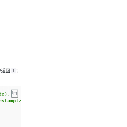
单返回
；
1
z),
