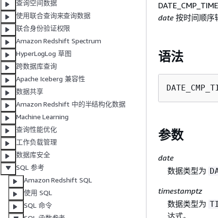
查询空间数据
DATE_CMP_
使用联合查询来查询数据
date
按时间顺序
联合身份验证权限
Amazon Redshift Spectrum
语法
HyperLogLog 草图
跨数据库查询
Apache Iceberg 兼容性
DATE_CMP_T
数据共享
Amazon Redshift 中的半结构化数据
Machine Learning
查询性能优化
参数
工作负载管理
数据库安全
date
SQL 参考
数据类型为
D
Amazon Redshift SQL
timestamptz
使用 SQL
数据类型为
T
SQL 命令
达式。
SQL 函数参考