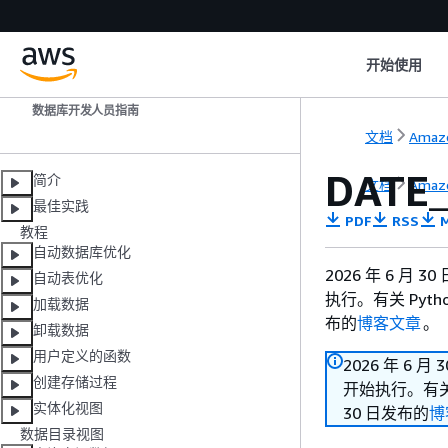
开始使用
Amazon Redshift
数据库开发人员指南
文档
Amazo
DATE
简介
文档
Amazo
最佳实践
PDF
RSS
M
教程
自动数据库优化
2026 年 6 月 
自动表优化
执行。有关 Pyt
加载数据
布的
博客文章
。
卸载数据
用户定义的函数
2026 年 6 月
创建存储过程
开始执行。有关 
实体化视图
30 日发布的
博
数据目录视图