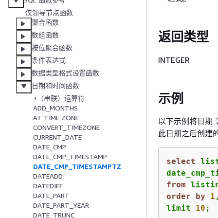
仅领导节点函数
聚合函数
返回类型
数组函数
按位聚合函数
INTEGER
条件表达式
数据类型格式设置函数
日期和时间函数
示例
+（串联）运算符
ADD_MONTHS
AT TIME ZONE
以下示例将日期
CONVERT_TIMEZONE
此日期之后创建
CURRENT_DATE
DATE_CMP
DATE_CMP_TIMESTAMP
select
 lis
DATE_CMP_TIMESTAMPTZ
date_cmp_t
DATEADD
from
DATEDIFF
DATE_PART
order
by
1
DATE_PART_YEAR
limit 
10
;
DATE_TRUNC