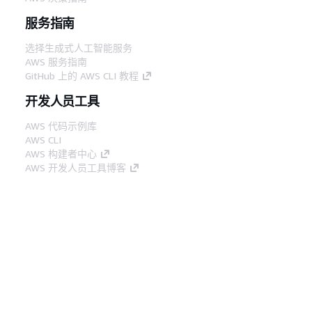
服务指南
选择生成式人工智能服务
AWS 服务指南
GitHub 上的 AWS CLI 教程
开发人员工具
AWS 代码示例库
AWS CLI
AWS 构建者中心
AWS 开发人员工具博客
有用的链接
下载 AWS 文档 MCP 服务器
登录 AWS 管理控制台
AWS re:Post
隐私
网站条款
Cookie 首选项
© 2026,
Amazon Web Services, Inc. 或其附属公司。保留所有