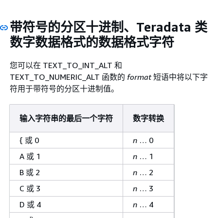
的
format
短语中：
带符号的分区十进制、Teradata 类
+（加号）
.（句点）
数字数据格式的数据格式字符
D（大写“d”）
您可以在 TEXT_TO_INT_ALT 和
Z（大写“z”）
TEXT_TO_NUMERIC_ALT 函数的
format
短语中将以下字
F（大写“f”）
符用于带符号的分区十进制值。
E（大写“e”）
E
指数表示法。输入
expression
字符串
输入字符串的最后一个字符
数字转换
可以包含指数字符。您不能在
format
{
或 0
n
… 0
短语中将 E 指定为指数字符。
A 或 1
n
… 1
FN9
在 Amazon Redshift 中不受支持。
B 或 2
n
… 2
FNE
在 Amazon Redshift 中不受支持。
C 或 3
n
… 3
$、
美元符号 ($)、ISO 货币符号 (USD) 和
USD、
货币名称 US Dollars。
D 或 4
n
… 4
US