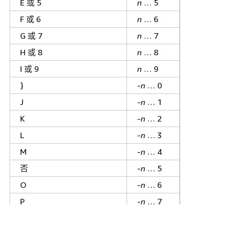
ISO 货币符号 USD 和货币名称 US
E 或 5
n
… 5
Dollars
Dollars 区分大小写。Amazon
F 或 6
n
… 6
Redshift 仅支持 USD 货币。输入
G 或 7
n
… 7
expression
字符串可以在 USD 货币符
号和数值之间包含空格，例如“$
H 或 8
n
… 8
123E2”或“123E2 $”。
I 或 9
n
… 9
L
货币符号。此货币符号字符只能在
}
-
n
… 0
format
短语中出现一次。您不能指定
J
-
n
… 1
重复的货币符号字符。
K
-
n
… 2
C
ISO 货币符号。此货币符号字符只能
在
format
短语中出现一次。您不能指
L
-
n
… 3
定重复的货币符号字符。
M
-
n
… 4
否
完整货币名称。此货币符号字符只能
否
-
n
… 5
在
format
短语中出现一次。您不能指
定重复的货币符号字符。
O
-
n
… 6
O
双币符号。您不能在
format
短语中指
P
-
n
… 7
定此字符。
Q
-
n
… 8