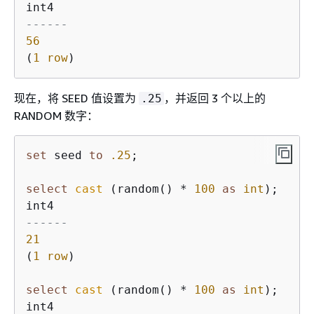
------
56
(
1
row
)
现在，将 SEED 值设置为
，并返回 3 个以上的
.25
RANDOM 数字：
set
 seed 
to
.25
;

select
cast
 (random() 
*
100
as
int
);

------
21
(
1
row
)

select
cast
 (random() 
*
100
as
int
);
