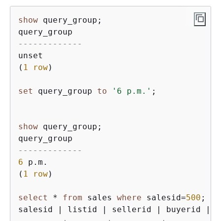
show
 query_group;

-------------
unset

(
1
row
)

set
 query_group 
to
'6 p.m.'
;

show
 query_group;

-------------
6
 p.m.

(
1
row
)

select
*
from
 sales 
where
 salesid
=
500
;

salesid 
|
 listid 
|
 sellerid 
|
 buyerid 
|
 e