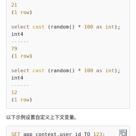
21
(
1
row
)

select
cast
 (random() 
*
100
as
int
);

------
79
(
1
row
)

select
cast
 (random() 
*
100
as
int
);

------
12
(
1
row
)
以下示例设置自定义上下文变量。
SET
 app_context.user_id TO 
123