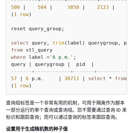
---------+--------+----------+---------+-
500
|
504
|
3858
|
2123
|
58
(
1
row
)

reset query_group;

select
 query, 
trim
(label) querygroup, pid
from
where
 label 
=
'6 p.m.'
;

query 
|
 querygroup 
|
  pid  
|
-------+------------+-------+------------
57
|
6
 p.m.     
|
30711
|
select
*
from
 s
(
1
row
)
查询组标签是一个非常有用的机制，可用于隔离作为脚本
一部分运行的单个查询或查询组。您不需要通过查询 ID 来
标识和跟踪查询；而可以通过查询的标签来跟踪查询。
设置用于生成随机数的种子值