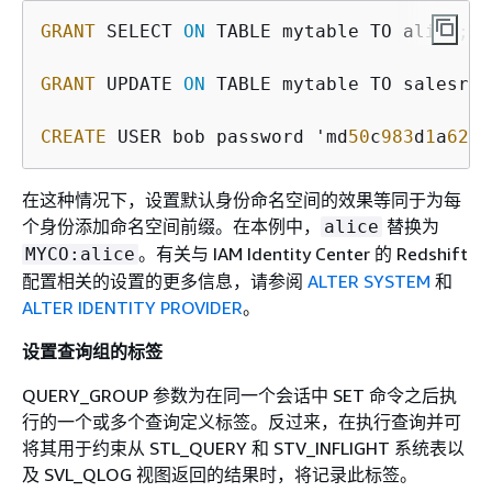
GRANT
 SELECT 
ON
 TABLE mytable TO alice;

GRANT
 UPDATE 
ON
 TABLE mytable TO salesrole
CREATE
 USER bob password 'md
50
c
983
d
1
a
6242
在这种情况下，设置默认身份命名空间的效果等同于为每
个身份添加命名空间前缀。在本例中，
替换为
alice
。有关与 IAM Identity Center 的 Redshift
MYCO:alice
配置相关的设置的更多信息，请参阅
ALTER SYSTEM
和
ALTER IDENTITY PROVIDER
。
设置查询组的标签
QUERY_GROUP 参数为在同一个会话中 SET 命令之后执
行的一个或多个查询定义标签。反过来，在执行查询并可
将其用于约束从 STL_QUERY 和 STV_INFLIGHT 系统表以
及 SVL_QLOG 视图返回的结果时，将记录此标签。