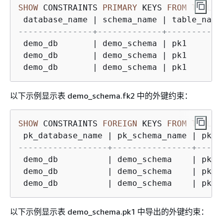
SHOW
 CONSTRAINTS 
PRIMARY
 KEYS 
FROM
TABLE
 
 database_name 
|
 schema_name 
|
 table_name
---------------+-------------+-----------
 demo_db       
|
 demo_schema 
|
 pk1       
 demo_db       
|
 demo_schema 
|
 pk1       
 demo_db       
|
 demo_schema 
|
 pk1       
以下示例显示表 demo_schema.fk2 中的外键约束：
SHOW
 CONSTRAINTS 
FOREIGN
 KEYS 
FROM
TABLE
 
 pk_database_name 
|
 pk_schema_name 
|
 pk_t
------------------+----------------+-----
 demo_db          
|
 demo_schema    
|
 pk1 
 demo_db          
|
 demo_schema    
|
 pk1 
 demo_db          
|
 demo_schema    
|
 pk1 
以下示例显示表 demo_schema.pk1 中导出的外键约束：