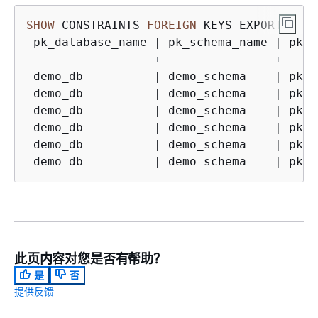
SHOW
 CONSTRAINTS 
FOREIGN
 KEYS EXPORTED 
FR
 pk_database_name 
|
 pk_schema_name 
|
 pk_t
------------------+----------------+-----
 demo_db          
|
 demo_schema    
|
 pk1 
 demo_db          
|
 demo_schema    
|
 pk1 
 demo_db          
|
 demo_schema    
|
 pk1 
 demo_db          
|
 demo_schema    
|
 pk1 
 demo_db          
|
 demo_schema    
|
 pk1 
 demo_db          
|
 demo_schema    
|
 pk1 
此页内容对您是否有帮助？
是
否
提供反馈