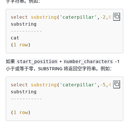
子字符串。例如：
select
substring
(
'caterpillar'
,
-2
,
6
);

-----------
cat

(
1
row
)
如果
+
-1
start_position
number_characters
小于或等于零，SUBSTRING 将返回空字符串。例如：
select
substring
(
'caterpillar'
,
-5
,
4
);

-----------
(
1
row
)