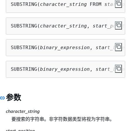
SUBSTRING(
character_string
 FROM 
start_pos
SUBSTRING(
character_string
, 
start_positio
SUBSTRING(
binary_expression
, 
start_byte
, 
SUBSTRING(
binary_expression
, 
start_byte
 )
参数
character_string
要搜索的字符串。非字符数据类型将视为字符串。
start_position