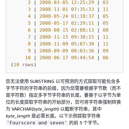
2
|
2008
-03
-05
12
:
25
:
29
|
03
3
|
2008
-11
-01
07
:
35
:
33
|
11
4
|
2008
-05
-24
01
:
18
:
37
|
05
5
|
2008
-05
-17
02
:
29
:
11
|
05
6
|
2008
-08
-15
02
:
08
:
13
|
08
7
|
2008
-11
-15
09
:
38
:
15
|
11
8
|
2008
-11
-09
05
:
07
:
30
|
11
9
|
2008
-09
-09
08
:
03
:
36
|
09
10
|
2008
-06
-17
09
:
44
:
54
|
06
(
10
rows
)
您无法使用 SUBSTRING 以可预测的方式提取可能包含多
字节字符的字符串的前缀，因为您需要根据字节数（而不
是字符数）指定多字节字符串的长度。要基于以字节为单
位的长度提取字符串的开始部分，您可将字符串强制转换
为 VARCHAR(
byte_length
) 以截断字符串，其中
byte_length
是必需长度。以下示例提取字符串
的前 5 个字节。
'Fourscore and seven'