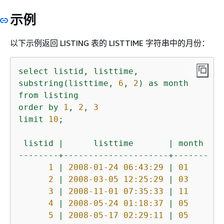
示例
以下示例返回 LISTING 表的 LISTTIME 字符串中的月份：
select
listid,
listtime,
substring(listtime,
6
,
2
)
as
month
from
listing
order
by
1
,
2
,
3
limit
10
;
listid
|
listtime
|
month
--------+---------------------+-------
1
|
2008-01-24 06:43:29
|
01
2
|
2008-03-05 12:25:29
|
03
3
|
2008-11-01 07:35:33
|
11
4
|
2008-05-24 01:18:37
|
05
5
|
2008-05-17 02:29:11
|
05