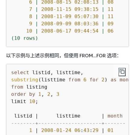
6
|
2008-08-15 02:08:13
|
08
7
|
2008-11-15 09:38:15
|
11
8
|
2008-11-09 05:07:30
|
11
9
|
2008-09-09 08:03:36
|
09
10
|
2008-06-17 09:44:54
|
06
(10
rows)
以下示例与上述示例相同，但使用 FROM...FOR 选项：
select
substring
(listtime 
from
6
for
2
) 
as
month
from
order
by
1
, 
2
, 
3
limit 
10
;

 listid 
|
      listtime       
|
month
--------+---------------------+-------
1
|
2008
-01
-24
06
:
43
:
29
|
01