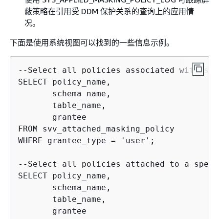
蔽策略在引用受 DDM 保护关系的查询上的应用情
况。
下面是使用系统视图可以找到的一些信息示例。
--Select all policies associated with spe
SELECT policy_name,

       schema_name,

       table_name,

       grantee

FROM svv_attached_masking_policy

WHERE grantee_type = 'user';     

--Select all policies attached to a speci
SELECT policy_name,

       schema_name,

       table_name,

       grantee
