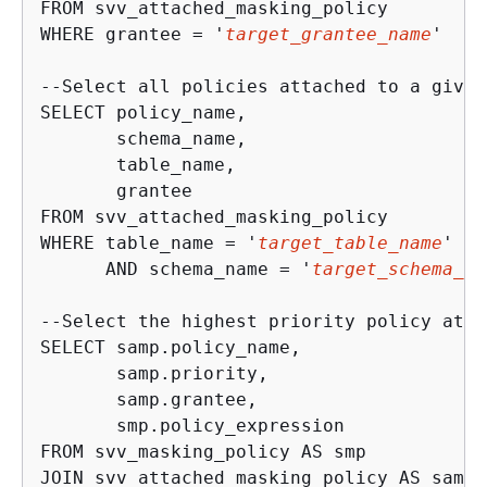
FROM svv_attached_masking_policy

WHERE grantee = '
target_grantee_name
'    
--Select all policies attached to a given
SELECT policy_name,

       schema_name,

       table_name,

       grantee

FROM svv_attached_masking_policy

WHERE table_name = '
target_table_name
'

      AND schema_name = '
target_schema_na
--Select the highest priority policy atta
SELECT samp.policy_name,

       samp.priority,

       samp.grantee,

       smp.policy_expression

FROM svv_masking_policy AS smp

JOIN svv_attached_masking_policy AS samp
