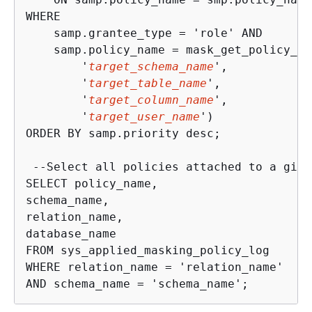
WHERE

    samp.grantee_type = 'role' AND

    samp.policy_name = mask_get_policy_fo
        '
target_schema_name
',

        '
target_table_name
',

        '
target_column_name
',

        '
target_user_name
')

ORDER BY samp.priority desc; 

 --Select all policies attached to a give
SELECT policy_name,

schema_name,

relation_name,

database_name

FROM sys_applied_masking_policy_log

WHERE relation_name = 'relation_name'

AND schema_name = 'schema_name';