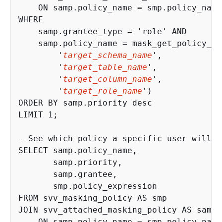
    ON samp.policy_name = smp.policy_name

WHERE

    samp.grantee_type = 'role' AND

    samp.policy_name = mask_get_policy_fo
        '
target_schema_name
', 

        '
target_table_name
', 

        '
target_column_name
', 

        '
target_role_name
')

ORDER BY samp.priority desc

LIMIT 1;         

--See which policy a specific user will s
SELECT samp.policy_name,

       samp.priority,

       samp.grantee,

       smp.policy_expression

FROM svv_masking_policy AS smp

JOIN svv_attached_masking_policy AS samp

    ON samp.policy_name = smp.policy_name
