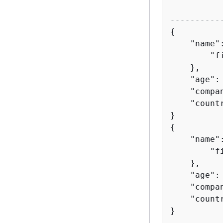
----------
{
    "name"
        "fi
    },

    "age":
    "compan
    "countr
{
    "name"
        "fi
    },

    "age":
    "compan
    "countr
}