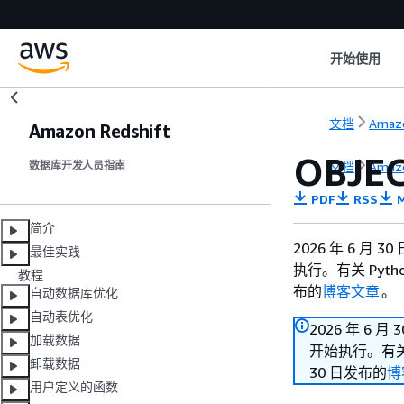
开始使用
文档
Amazo
Amazon Redshift
OBJE
文档
Amazo
数据库开发人员指南
PDF
RSS
M
简介
2026 年 6 月 
最佳实践
执行。有关 Pyt
教程
布的
博客文章
。
自动数据库优化
自动表优化
2026 年 6 月
加载数据
开始执行。有关 
卸载数据
30 日发布的
博
用户定义的函数