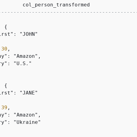
---------------------------------------------
: 
{
rst": "JOHN"

 
30
,

y": "Amazon",

y": "U.S."

: 
{
rst": "JANE"

 
39
,

y": "Amazon",

y": "Ukraine"
