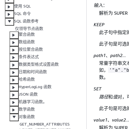
输入
：
使用 SQL
解析为 SUP
SQL 命令
SQL 函数参考
KEEP
仅领导节点函数
此子句中指定
聚合函数
数组函数
此子句是可选
按位聚合函数
path1
、
path2
...
条件表达式
常量字符串文
数据类型格式设置函数
如，
'"a"."
日期和时间函数
数。
哈希函数
HyperLogLog 函数
SET
JSON 函数
路径
和
值
对，
机器学习函数。
此子句是可选
数学函数
对象函数
value1
、
value2
..
GET_NUMBER_ATTRIBUTES
解析为 SUP