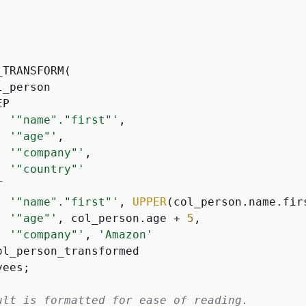
TRANSFORM(

_person

P

'"name"."first"'
,

'"age"'
,

'"company"'
,

'"country"'
T
'"name"."first"'
, 
UPPER
(col_person.name.firs
'"age"'
, col_person.age 
+
5
,

'"company"'
, 
'Amazon'
ees;

ult is formatted for ease of reading.