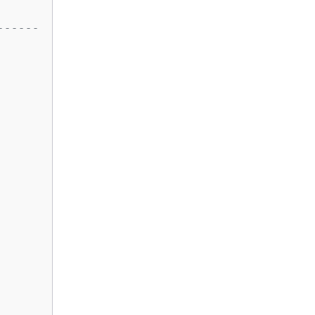
------