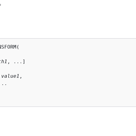
象。
SFORM(

th1
, ...]

 
value1
,

..
