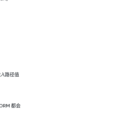
入
路径值
FORM 都会