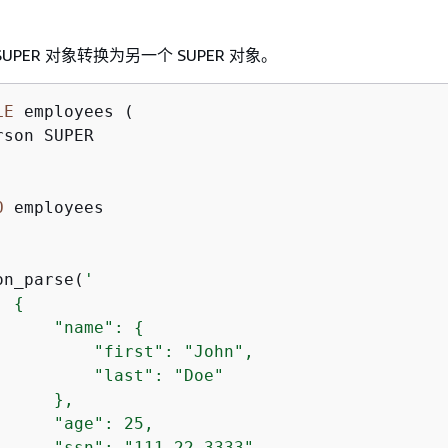
UPER 对象转换为另一个 SUPER 对象。
LE
 employees (

son SUPER

O
on_parse(
'

{
      "name": 
{
          "first": "John",

          "last": "Doe"

     },

     "age": 25,

      "ssn": "111-22-3333",
