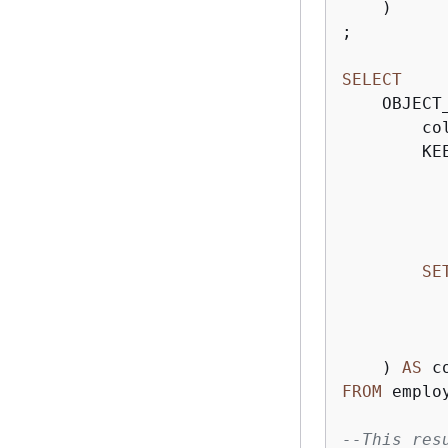
    )

;

SELECT
    OBJECT_
        col
        KEE
SE
    ) 
AS
FROM
 employ
--This res