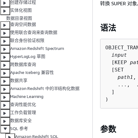
创建存储过程
转换 SUPER 对
实体化视图
数据目录视图
查询空间数据
语法
使用联合查询来查询数据
联合身份验证权限
OBJECT_TRAN
Amazon Redshift Spectrum
input
HyperLogLog 草图
  [KEEP 
pa
跨数据库查询
  [SET

Apache Iceberg 兼容性
path1
,
数据共享
    ...,  .
Amazon Redshift 中的半结构化数据
  ]

Machine Learning
)
查询性能优化
工作负载管理
数据库安全
参数
SQL 参考
Amazon Redshift SQL