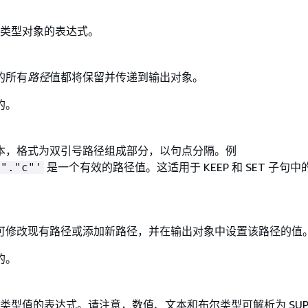
ER 类型对象的表达式。
的所有
路径
值都将保留并传递到输出对象。
的。
本，格式为双引号路径组成部分，以句点分隔。例
是一个有效的路径值。这适用于 KEEP 和 SET 子句
b"."c"'
可修改现有路径或添加新路径，并在输出对象中设置该路径的值
的。
.
ER 类型值的表达式。请注意，数值、文本和布尔类型可解析为 SUP