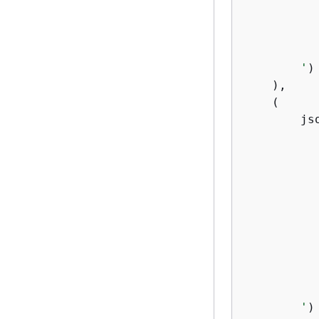
          
          
           
        '
)

    ),

    (

        js
          
          
          
           
           
          
          
          
           
        '
)
