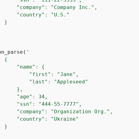
      "company": "Company Inc.",

      "country": "U.S."

 }

on_parse(
'

{
      "name": 
{
          "first": "Jane",

          "last": "Appleseed"

     },

     "age": 34,

      "ssn": "444-55-7777",

      "company": "Organization Org.",

      "country": "Ukraine"

 }
