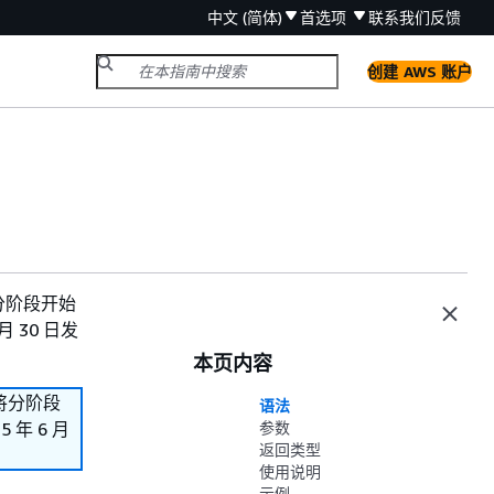
中文 (简体)
首选项
联系我们
反馈
创建 AWS 账户
们将分阶段开始
 30 日发
本页内容
我们将分阶段
语法
年 6 月
参数
返回类型
使用说明
示例