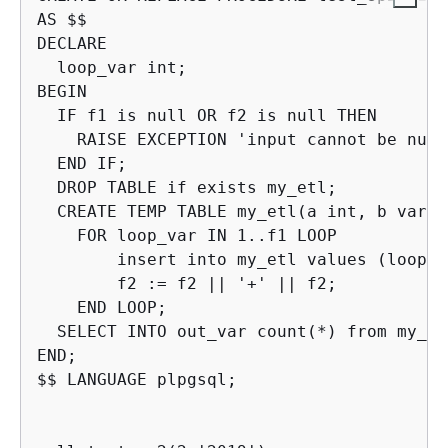
AS $$

DECLARE

  loop_var int;

BEGIN

  IF f1 is null OR f2 is null THEN

    RAISE EXCEPTION 'input cannot be null'
  END IF;

  DROP TABLE if exists my_etl;

  CREATE TEMP TABLE my_etl(a int, b varcha
    FOR loop_var IN 1..f1 LOOP

        insert into my_etl values (loop_v
        f2 := f2 || '+' || f2;

    END LOOP;

  SELECT INTO out_var count(*) from my_etl
END;

$$ LANGUAGE plpgsql;
