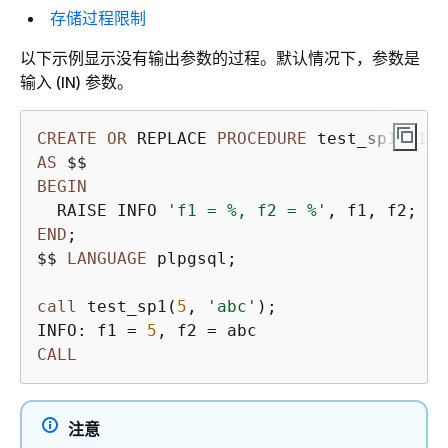
存储过程限制
以下示例显示没有输出参数的过程。默认情况下，参数是
输入 (IN) 参数。
CREATE
OR
 REPLACE 
PROCEDURE
 test_sp1(f1 
i
AS
BEGIN
  RAISE INFO 
'f1 = %, f2 = %'
END
;

$$ 
LANGUAGE
 plpgsql;

call
 test_sp1(
5
, 
'abc'
);

INFO: f1 
=
5
, f2 
=
CALL
注意