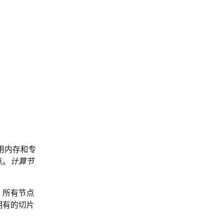
专用内存和专
点。
计算节
。所有节点
拥有的切片