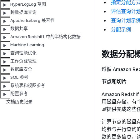
指定分配方
HyperLogLog 草图
评估查询计
跨数据库查询
查询计划示
Apache Iceberg 兼容性
数据共享
分配示例
Amazon Redshift 中的半结构化数据
Machine Learning
数据分配
查询性能优化
工作负载管理
遵循 Amazon 
数据库安全
SQL 参考
节点和切片
系统表和视图参考
配置参考
Amazon Re
用磁盘存储。有
文档历史记录
点
提供完成这些
计算节点的磁盘
均参与并行查询
数的更多信息，请转到