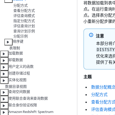
将数据加载到表中时
分配方式
点。在运行查询
查看分配方式
点。选择表分配
评估查询模式
指定分配方式
小重新分配步骤
评估查询计划
查询计划示例
注意
分配示例
排序键
本部分将介
表限制
DISTSTY
加载数据
优化来选
卸载数据
提供了有
用户定义的函数
创建存储过程
主题
实体化视图
数据目录视图
数据分配概
查询空间数据
分配方式
使用联合查询来查询数据
查看分配方
联合身份验证权限
评估查询模
Amazon Redshift Spectrum