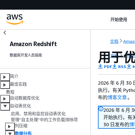
开始使用
文档
Amazo
Amazon Redshift
用于
文档
Amazo
数据库开发人员指南
PDF
RSS
M
简介
2026 年 6 月 
最佳实践
执行。有关 Pyt
教程
布的
博客文章
。
自动数据库优化
自动表优化
2026 年 6 月
启用、禁用和监控自动表优化
开始执行。有关 
管理“自主处理”中的工作负载排除项
30 日发布的
博
列压缩
数据分布