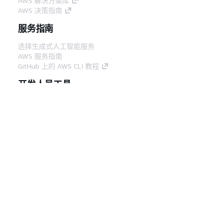
AWS 解决方案库
AWS 决策指南
服务指南
选择生成式人工智能服务
AWS 服务指南
GitHub 上的 AWS CLI 教程
开发人员工具
AWS 代码示例库
AWS CLI
AWS 构建者中心
AWS 开发人员工具博客
有用的链接
下载 AWS 文档 MCP 服务器
登录 AWS 管理控制台
AWS re:Post
隐私
网站条款
Cookie 首选项
© 2026,