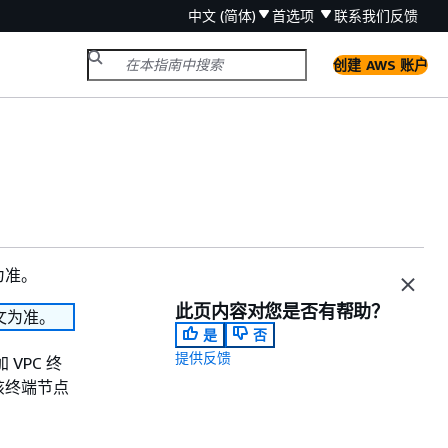
中文 (简体)
首选项
联系我们
反馈
创建 AWS 账户
为准。
此页内容对您是否有帮助？
文为准。
是
否
提供反馈
VPC 终
，该终端节点