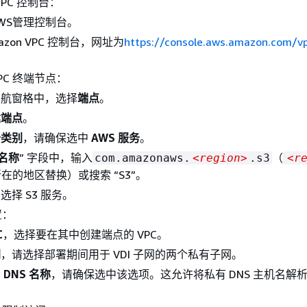
PC 控制台：
WS管理控制台。
azon VPC 控制台，网址为
https://console.aws.amazon.com/v
VPC 终端节点：
导航窗格中，选择
端点
。
建端点
。
务类别
，请确保选中
AWS 服务
。
名称
” 字段中，输入
（
com.amazonaws.
<region>
.s3
<r
所在的地区替换）或搜索 “S3”。
选择 S3 服务。
置：
C
，选择要在其中创建端点的 VPC。
网
，请选择部署期间用于 VDI 子网的两个私有子网。
 DNS 名称
，请确保选中该选项。这允许将私有 DNS 主机名解
。