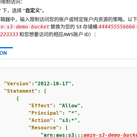
为限制访问：
” 下，选择 “
自定义
”。
编辑器中，输入限制访问您的账户或特定账户内资源的策略。以
替换为您的 S3 存储桶
zn-s3-demo-bucket
444455556666
和您想要访问的相应AWS账户 ID）：
223333
SON
"Version"
:
"2012-10-17"
,

"Statement"
: [

{
"Effect"
: 
"Allow"
,

"Principal"
: 
"*"
,

"Action"
: 
"s3:*"
,

"Resource"
: [

"arn:aws:s3:::
amzn-s3-demo-buck