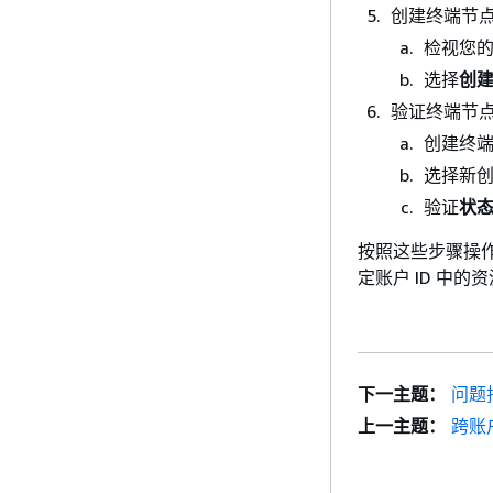
创建终端节
检视您
选择
创
验证终端节
创建终端
选择新
验证
状
按照这些步骤操作
定账户 ID 中的
下一主题：
问题
上一主题：
跨账