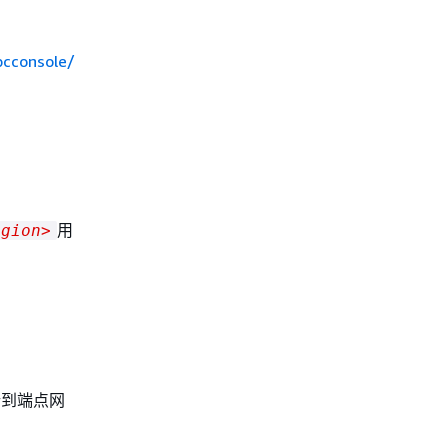
pcconsole/
用
egion>
析到端点网