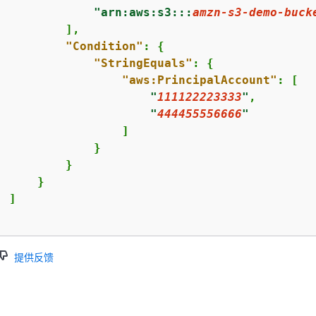
"arn:aws:s3:::
amzn-s3-demo-buck
          ],

"Condition"
: 
{
"StringEquals"
: 
{
"aws:PrincipalAccount"
: [

"
111122223333
"
,

"
444455556666
"
                  ]

              }

          }

     }

 ]

提供反馈