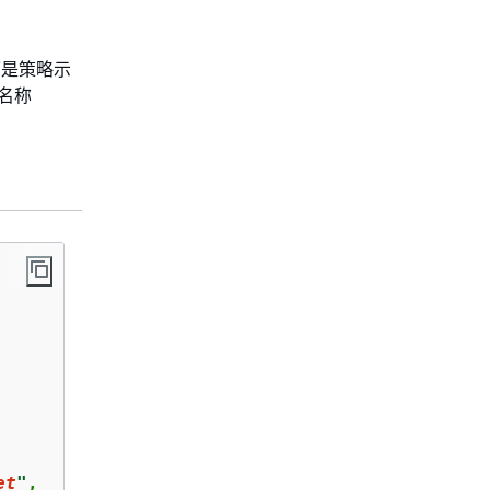
下是策略示
名称
et
"
,
