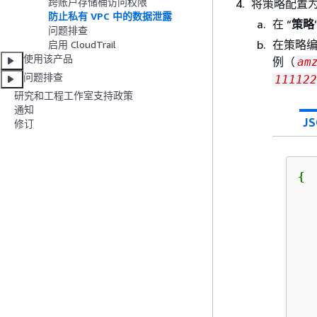
跨账户存储桶访问权限
将策略配置
防止私有 VPC 中的数据泄露
在 “
策略
问题排查
在策略
启用 CloudTrail
使用该产品
例（
am
问题排查
111122
研究和工程工作室支持政策
通知
J
修订
{