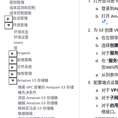
打开亚马逊 V
密钥管理
成本监测和控制
登录到A
成本控制面板
打开 Am
会话管理
。
环境管理
为 S3 创建 
环境状态
环境设置
在左侧
Users
选择
创
组
对于
服
Projects
权限策略
在 “
服务
文件系统
您AWS
快照管理
从列表中
Amazon S3 存储桶
配置端点设
隔离 VPC 部署的 Amazon S3 存储
对于
VP
桶先决条件
对于
子
添加 Amazon S3 存储桶
编辑 Amazon S3 存储桶
对于
启用
移除亚马逊 S3 存储桶
络接口
数据隔离