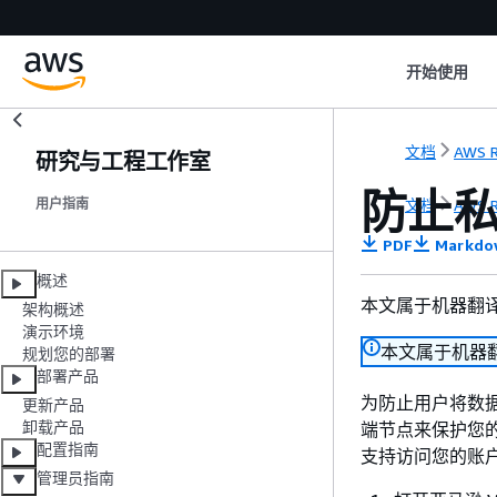
开始使用
文档
AWS R
研究与工程工作室
防止私
文档
AWS R
用户指南
PDF
Markdo
概述
本文属于机器翻
架构概述
演示环境
本文属于机器
规划您的部署
部署产品
为防止用户将数据从
更新产品
卸载产品
端节点来保护您的私
配置指南
支持访问您的账户
管理员指南