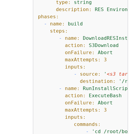
type:
string
description:
RES
Environme
phases:
-
name:
build
steps:
-
name:
DownloadRESInstal
action:
S3Download
onFailure:
Abort
maxAttempts:
3
inputs:
-
source:
'
<s3 tar.g
destination:
'/roo
-
name:
RunInstallScript
action:
ExecuteBash
onFailure:
Abort
maxAttempts:
3
inputs:
commands:
-
'cd /root/boot