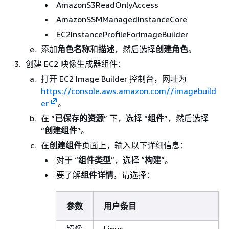
AmazonS3ReadOnlyAccess
AmazonSSMManagedInstanceCore
EC2InstanceProfileForImageBuilder
添加
角色名称
和
描述
，然后选择
创建角色
。
创建 EC2 映像生成器组件：
打开 EC2 Image Builder 控制台，网址为
https://console.aws.amazon.com//imagebuild
er
。
在 “
已保存的资源
” 下，选择 “
组件
”，然后选择
“
创建组件
”。
在
创建组件
页面上，输入以下详细信息：
对于 “
组件类型
”，选择 “
构建
”。
要了解
组件详情
，请选择：
参数
用户条目