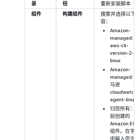
录
径
重新安装脚本
组件
构建组件
搜索并选择以下
容：
Amazon-
managed:
aws-cli-
version-2-
linux
Amazon-
managed: 亚
马逊
cloudwatch-
agent-linux
归您所有：之
前创建的
Amazon EC2
组件。在字段
中输入您当前