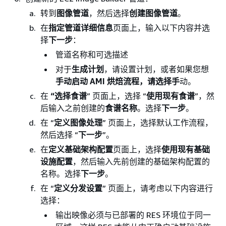
转到
图像管道
，然后选择
创建图像管道
。
在
指定管道详细信息
页面上，输入以下内容并选
择
下一步
：
管道名称和可选描述
对于
生成计划
，请设置计划，或者如果您想
手动启动 AMI 烘焙流程，请选择手
动。
在
“选择食谱
” 页面上，选择 “
使用现有食谱
”，然
后输入之前创建的
食谱名称
。选择
下一步
。
在 “
定义图像处理
” 页面上，选择默认工作流程，
然后选择 “
下一步
”。
在
定义基础架构配置
页面上，选择
使用现有基础
设施配置
，然后输入先前创建的基础架构配置的
名称。选择
下一步
。
在 “
定义分发设置
” 页面上，请考虑以下内容进行
选择：
输出映像必须与已部署的 RES 环境位于同一