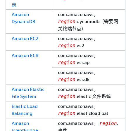
志
Amazon
com.amazonaws。
DynamoDB
.dynamodb（需要网
region
关终端节点）
Amazon EC2
com.amazonaws。
.ec2
region
Amazon ECR
com.amazonaws。
.ecr.api
region
com.amazonaws。
.ecr.dkr
region
Amazon Elastic
com.amazonaws。
File System
.elastic 文件系统
region
Elastic Load
com.amazonaws。
Balancing
.elasticload bal
region
Amazon
com.amazonaws。
.
region
EventBridge
事件