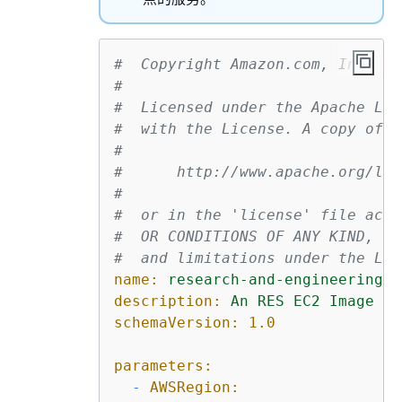
#  Copyright Amazon.com, Inc. or
#
#  Licensed under the Apache Lic
#  with the License. A copy of t
#
#      http://www.apache.org/lic
#
#  or in the 'license' file acco
#  OR CONDITIONS OF ANY KIND, ex
#  and limitations under the Lic
name:
research-and-engineering-s
description:
An
RES
EC2
Image
Bu
schemaVersion:
1.0
parameters:
-
AWSRegion: