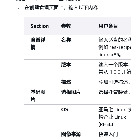
在
创建食谱
页面上，输入以下内容：
Section
参数
用户条目
食谱详
名称
输入适当的名称
情
例如 res-recipe-
linux-x86。
版本
输入一个版本，
常从 1.0.0 开始。
描述
添加可选描述。
基础图
选择图片
选择托管映像。
片
OS
亚马逊 Linux 或红
帽企业 Linux
(RHEL)
图像来源
快速入门