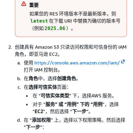
重要
如果您的 RES 环境版本不是最新版本，则
在下载 URI 中替换为确切的版本号
latest
（例如
）。
2025.06
创建具有 Amazon S3 只读访问权限和可信身份的 IAM
角色，即亚马逊 EC2。
使用
https://console.aws.amazon.com/iam/
打开 IAM 控制台。
在
角色
中，选择
创建角色
。
在
选择可信实体
页面：
在 “
可信实体类型
” 下，选择AWS 服务。
对于 “
服务” 或 “
用例
” 下的 “用例
”，选择
“
EC2
”，然后选择 “
下一步
”。
在 “
添加权限
” 上，选择以下权限策略，然后选择
“
下一步
”：