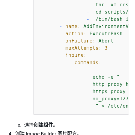
-
'tar -xf res-i
-
'cd scripts/in
-
'/bin/bash ins
-
name:
AddEnvironmentVar
action:
ExecuteBash
onFailure:
Abort
maxAttempts:
3
inputs:
commands:
-
|

                  echo -e "

                  http_proxy=htt
                  https_proxy=ht
                  no_proxy=127.0
                   " > /etc/envi
选择
创建组件
。
创建 Image Builder 图片配方。