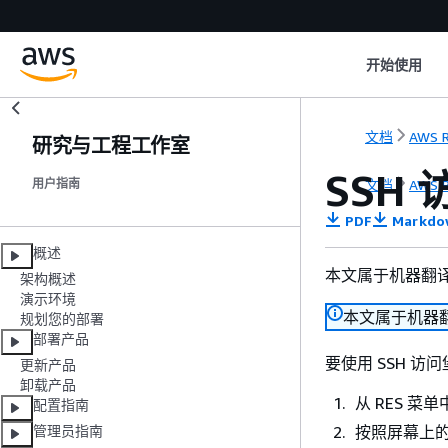
开始使用
文档
AWS R
研究与工程工作室
SSH 
文档
AWS R
用户指南
PDF
Markdo
概述
本文属于机器翻
架构概述
演示环境
本文属于机器
规划您的部署
部署产品
要使用 SSH 
更新产品
卸载产品
从 RES 菜
配置指南
按照屏幕上的说
管理员指南