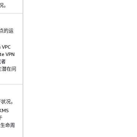
情况。
端点的运
 VPC
te VPN
或者
否存在潜在问
行状况。
KMS
于
密钥生命周