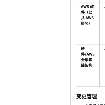
AWS 软
件（公
共 AWS
服务）
硬
件/AWS
全球基
础架构
变更管理