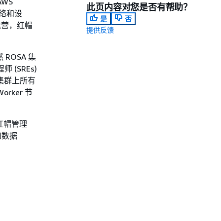
WS
此页内容对您是否有帮助？
网络和设
是
否
运营，红帽
提供反馈
ROSA 集
 (SREs)
理集群上所有
ker 节
红帽管理
和数据