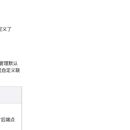
务定义了
责管理默认
何自定义联
背后端点