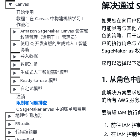
解决通过 S
Canvas
开始使用
教程：在 Canvas 中构建机器学习工
如果您在向用户授予
作流程
可能具有与其他 A
Amazon SageMaker Canvas 设置和
色的策略，用于
权限管理（适用于 IT 管理员）
户的执行角色与 Am
使用 Q 开发者版的生成式人工智能
协助
SageMaker 
导入数据
您可以选择以下
数据准备
生成式人工智能基础模型
1. 从角色
Ready-to-use 模型
自定义模型
此解决方案要求您编
注销
的所有 AWS 服
限制和问题排查
C SageMaker anvas 中的账单和费用
要编辑 IAM 
地理空间功能
RStudio
前往 IAM 
代码编辑器
在 IAM 
HyperPod