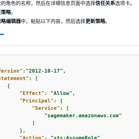
改的角色的名称，然后在详细信息页面中选择
信任关系
选项卡。
任策略
。
策略编辑器
中，粘贴以下内容，然后选择
更新策略
。
Version"
:
"2012-10-17"
,

Statement"
: [

{
"Effect"
: 
"Allow"
,

"Principal"
: 
{
"Service"
: [

"sagemaker.amazonaws.com"
          ]

      },

"Action"
: 
"sts:AssumeRole"