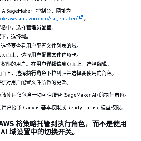
 A SageMaker I 控制台，网址为
sole.aws.amazon.com/sagemaker/
。
窗格中，选择
管理员配置
。
置
下，选择
域
。
，选择要查看用户配置文件列表的域。
息
页面上，选择
用户配置文件
选项卡。
其权限的用户。在
用户详细信息
页面上，选择
编辑
。
页面上，选择
执行角色
下拉列表并选择要使用的角色。
保存对用户配置文件所做的更改。
使用仅包含一项可信服务 (SageMaker AI) 的执行角色。
授予 Canvas 基本权限或 Ready-to-use 模型权限。
上 AWS 将策略托管到执行角色，而不是使用
er AI 域设置中的切换开关。