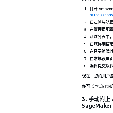
打开 Amazon
https://con
在左侧导航
在
管理员配
从域列表中
在
域详细信
选择要编辑
在
常规设置
选择
提交
以
现在，您的用户应该
你可以重试向你的用户
3. 手动附
SageMak