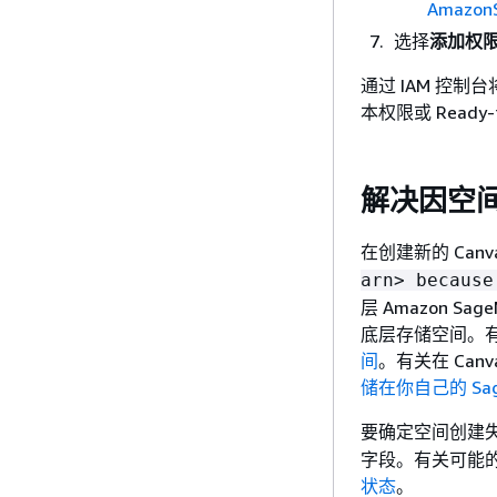
AmazonS
选择
添加权
通过 IAM 控制
本权限或 Ready-
解决因空间
在创建新的 Can
arn> because
层 Amazon Sag
底层存储空间。有
间
。有关在 Ca
储在你自己的 Sage
要确定空间创建
字段。有关可能
状态
。