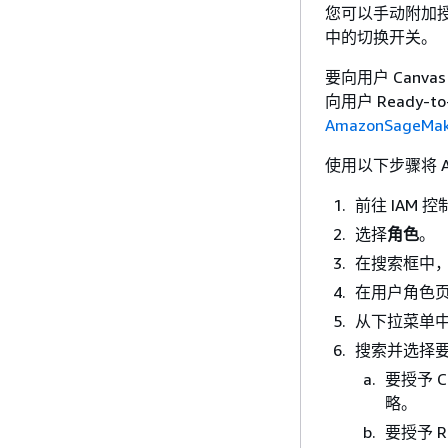
您可以手动附加授
中的切换开关。
要向用户 Canv
向用户 Ready-
AmazonSageMake
使用以下步骤将 
前往 IAM 
选择
角色
。
在搜索框中，
在用户角色
从下拉菜单
搜索并选择
要授予 
略。
要授予 R