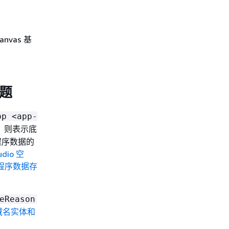
vas 基
问题
pp <app-
，则表示底
用程序数据的
udio 空
应用程序数据存
eReason
I 域名实体和