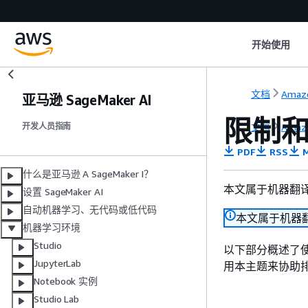
开始使用
文档
Amaz
亚马逊 SageMaker AI
限制
文档
Amaz
开发人员指南
PDF
RSS
M
什么是亚马逊 A SageMaker I？
本文属于机器翻
设置 SageMaker AI
自动机器学习、无代码或低代码
本文属于机器
机器学习环境
Studio
以下部分概述了使用 
JupyterLab
用本主题来协助
Notebook 实例
Studio Lab