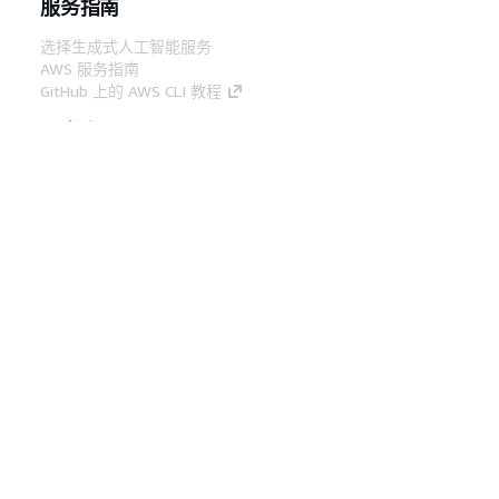
服务指南
选择生成式人工智能服务
AWS 服务指南
GitHub 上的 AWS CLI 教程
开发人员工具
AWS 代码示例库
AWS CLI
AWS 构建者中心
AWS 开发人员工具博客
有用的链接
下载 AWS 文档 MCP 服务器
登录 AWS 管理控制台
AWS re:Post
隐私
网站条款
Cookie 首选项
© 2026,
Amazon Web Services, Inc. 或其附属公司。保留所有
中文 (简体)
权利。