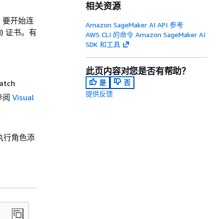
相关资源
。要开始连
Amazon SageMaker AI API 参考
AM) 证书。有
AWS CLI 的命令 Amazon SageMaker AI
SDK 和工具
此页内容对您是否有帮助？
tch
是
否
提供反馈
参阅
Visual
。
I 执行角色添