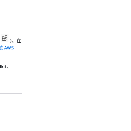
)。在
装 AWS
kit、