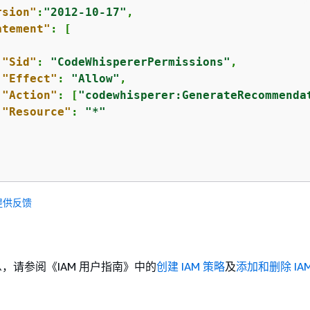
rsion"
:
"2012-10-17"
,

atement"
: [

"Sid"
: 
"CodeWhispererPermissions"
,

"Effect"
: 
"Allow"
,

"Action"
: [
"codewhisperer:GenerateRecommenda
"Resource"
: 
"*"
提供反馈
，请参阅《IAM 用户指南》
中的
创建 IAM 策略
及
添加和删除 IA