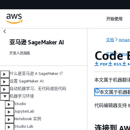
开始使用
文档
Amaz
亚马逊 SageMaker AI
Code
文档
Amaz
开发人员指南
PDF
RSS
M
什么是亚马逊 A SageMaker I？
本文属于机器翻
设置 SageMaker AI
自动机器学习、无代码或低代码
本文属于机器
机器学习环境
Studio
代码编辑器支持 ID
JupyterLab
Notebook 实例
Studio Lab
连接到 AW