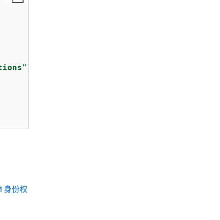
tions"
],

M 身份权