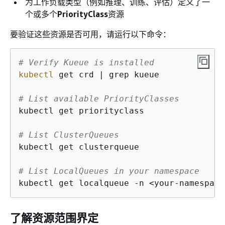
为工作负载类型（例如推理、训练、评估）定义了一
个或多个
PriorityClass
资源
要验证这些资源是否可用，请运行以下命令：
# Verify Kueue is installed
kubectl
 get crd | grep kueue

# List available PriorityClasses
kubectl get priorityclass

# List ClusterQueues
kubectl get clusterqueue

# List LocalQueues in your namespace
kubectl get localqueue -n <your-namespace
了解资源范围界定