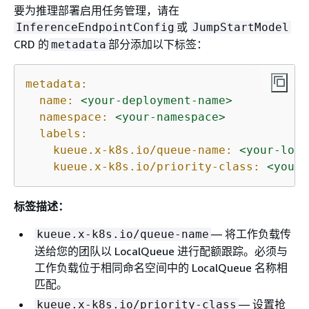
要为推理部署启用任务管理，请在
或
InferenceEndpointConfig
JumpStartModel
CRD 的
部分添加以下标签：
metadata
metadata:
name:
<your-deployment-name>
namespace:
<your-namespace>
labels:
kueue.x-k8s.io/queue-name:
<your-loca
kueue.x-k8s.io/priority-class:
<your-
标签描述：
— 将工作负载传
kueue.x-k8s.io/queue-name
送给您的团队以 LocalQueue 进行配额跟踪。必须与
工作负载位于相同命名空间中的 LocalQueue 名称相
匹配。
— 设置抢
kueue.x-k8s.io/priority-class