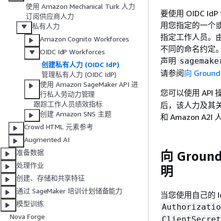
使用 Amazon Mechanical Turk 人力
要使用 OIDC I
订阅供应商人力
用您指定的一个
私有人力
指定工作人员。
Amazon Cognito Workforces
不同的命名约定。因此
OIDC IdP Workforces
声明
sagemake
创建私有人力 (OIDC IdP)
请参阅
向 Groun
管理私有人力 (OIDC IdP)
使用 Amazon SageMaker API 进
您可以使用 API 操
行私人劳动力管理
跟踪工作人员绩效指标
后，该人力及其关联
创建 Amazon SNS 主题
和 Amazon 
Crowd HTML 元素参考
Augmented AI
准备数据
向 Groun
处理作业
明
创建、存储和共享特征
通过 SageMaker 培训计划储备能力
当您使用自己的 IdP
模型训练
Authorizatio
Nova Forge
ClientSecret