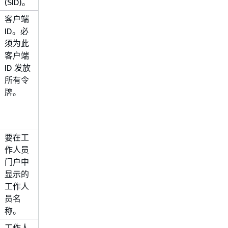
(SID)。
客户端
"00b600bb-1f00-
ID。必
05d0-bd00-
须为此
00be00fbd0e0"
客户端
ID 发放
所有令
牌。
要在工
"Jane Doe"
作人员
门户中
显示的
工作人
员名
称。
工作人
"example-