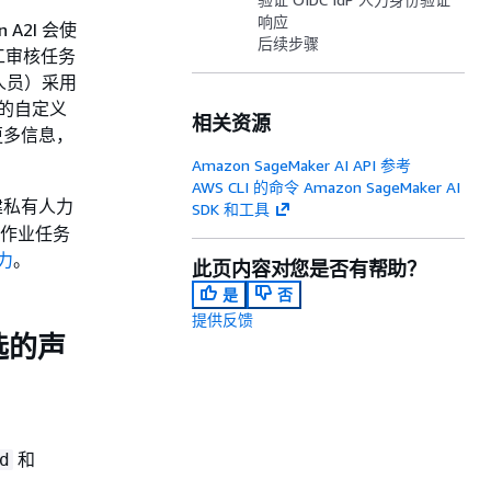
响应
n A2I 会使
后续步骤
工审核任务
人员）采用
I 的自定义
相关资源
更多信息，
Amazon SageMaker AI API 参考
AWS CLI 的命令 Amazon SageMaker AI
建私有人力
SDK 和工具
注作业任务
人力
。
此页内容对您是否有帮助？
是
否
提供反馈
可选的声
和
d