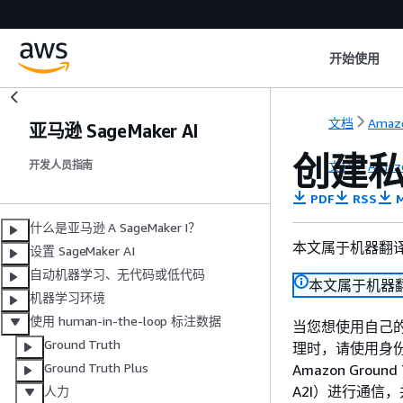
开始使用
文档
Amaz
亚马逊 SageMaker AI
创建私有
文档
Amaz
开发人员指南
PDF
RSS
M
什么是亚马逊 A SageMaker I？
本文属于机器翻
设置 SageMaker AI
自动机器学习、无代码或低代码
本文属于机器
机器学习环境
使用 human-in-the-loop 标注数据
当您想使用自己的 O
Ground Truth
理时，请使用身份
Ground Truth Plus
Amazon Groun
A2I）进行通信
人力