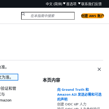
中文 (简体)
首选项
联系我们
反馈
创建 AWS 账户
为准。
文为准。
本页内容
身份验证和管
向 Ground Truth 和
以与
Amazon A2I 发送必需和可选
的声明
mazon
创建 OIDC IdP 人力
验证 OIDC IdP 人力身份验证