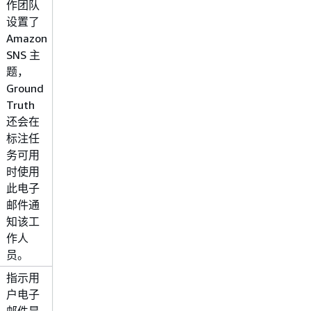
作团队
设置了
Amazon
SNS 主
题，
Ground
Truth
还会在
标注任
务可用
时使用
此电子
邮件通
知该工
作人
员。
指示用
True
户电子
邮件是