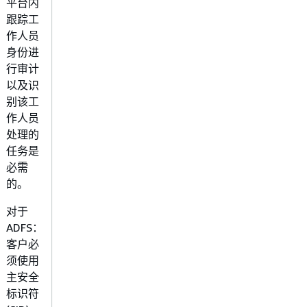
平台内
跟踪工
作人员
身份进
行审计
以及识
别该工
作人员
处理的
任务是
必需
的。
对于
ADFS：
客户必
须使用
主安全
标识符