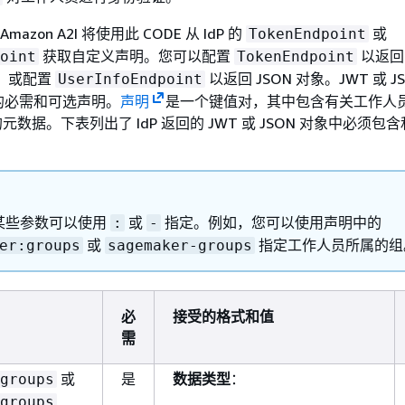
和 Amazon A2I 将使用此 CODE 从 IdP 的
或
TokenEndpoint
获取自定义声明。您可以配置
以返回 
oint
TokenEndpoint
T)，或配置
以返回 JSON 对象。JWT 或 J
UserInfoEndpoint
的必需和可选声明。
声明
是一个键值对，其中包含有关工作人
务的元数据。下表列出了 IdP 返回的 JWT 或 JSON 对象中必须
某些参数可以使用
或
指定。例如，您可以使用声明中的
:
-
或
指定工作人员所属的组
er:groups
sagemaker-groups
必
接受的格式和值
需
或
是
数据类型
：
groups
groups