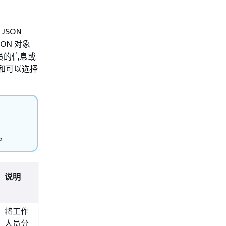
JSON
SON 对象
员的信息或
包含和可以选择
。
说明
示例
将工作
属于单个组的工作人员
人员分
示