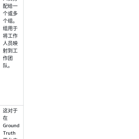
配给一
例：
"work_team1"
个或多
属于多个组的工作人员
个组。
示例：
组用于
["work_team1",
将工作
"work_team2"]
人员映
射到工
作团
队。
这对于
"111011101-
在
123456789-
Ground
3687056437-1111"
Truth