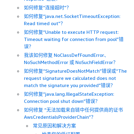
如何修复“连接超时”？
如何修复“java.net.SocketTimeoutException:
Read timed out”？
如何修复“Unable to execute HTTP request:
Timeout waiting for connection from pool”错
误？
我该如何修复 NoClassDefFoundError、
NoSuchMethodError 或 NoSuchFieldError？
如何修复“SignatureDoesNotMatch”错误或“The
request signature we calculated does not
match the signature you provided”错误？
如何修复“java.lang.IllegalStateException:
Connection pool shut down”错误？
如何修复 “无法加载来自链中任何提供商的证书
AwsCredentialsProviderChain”？
常见原因和解决方案