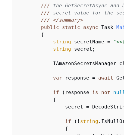
///
 the GetSecretAsync and Deco
///
 secret value for the secret
///
</summary>
public
static
async
 Task 
Main
(
)
{
string
 secretName = 
"<<
{
{
My
string
 secret;

            IAmazonSecretsManager clien
var
 response = 
await
 GetSec
if
 (response 
is
not
null
)

{
                secret = DecodeString(re
if
 (!
string
.IsNullOrEmp
{