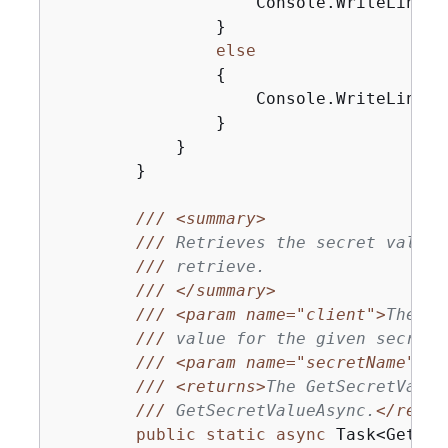
                    Console.WriteLine(
$
                }

else
{
                    Console.WriteLine(
"
                }

            }

        }

///
<summary>
///
 Retrieves the secret value 
///
 retrieve.
///
</summary>
///
<param name="client">
The cl
///
 value for the given secret 
///
<param name="secretName">
Th
///
<returns>
The GetSecretValue
///
 GetSecretValueAsync.
</retur
public
static
async
 Task<GetSec