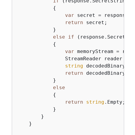
if
 (response.SecretString 
i
{
var
 secret = response.S
return
 secret;

            }

else
if
 (response.SecretBin
{
var
 memoryStream = resp
                StreamReader reader = 
n
string
 decodedBinarySec
return
 decodedBinarySecr
            }

else
{
return
string
.Empty;

            }

        }

    }
