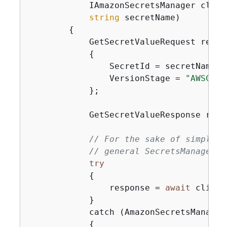
            IAmazonSecretsManager client
string
 secretName
)
{
            GetSecretValueRequest reque
{
                SecretId = secretName,

                VersionStage = 
"AWSCURR
            };

            GetSecretValueResponse resp
// For the sake of simplici
// general SecretsManager e
try
{
                response = 
await
 client
            }

            catch (AmazonSecretsManager
{