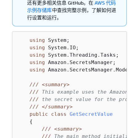
还有更多相关信息 GitHub。在
AWS 代码
示例存储库
中查找完整示例，了解如何进
行设置和运行。
using
 System;

using
 System.IO;

using
 System.Threading.Tasks;

using
 Amazon.SecretsManager;

using
 Amazon.SecretsManager.Model;

///
<summary>
///
 This example uses the Amazon We
///
 the secret value for the provid
///
</summary>
public
class
GetSecretValue
{
///
<summary>
///
 The main method initializes