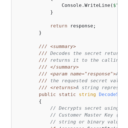
                Console.WriteLine(
$"Err
            }

return
 response;

        }

///
<summary>
///
 Decodes the secret returned
///
 returns it to the calling p
///
</summary>
///
<param name="response">
A Ge
///
 the requested secret value 
///
<returns>
A string represent
public
static
string
DecodeStri
{
// Decrypts secret using th
// Customer Master Key (CMK
// string or binary value, 