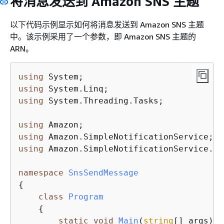
将消息发送到 Amazon SNS 主题
以下代码示例显示如何将消息发送到 Amazon SNS 主题
中。该示例采用了一个参数，即 Amazon SNS 主题的
ARN。
using
using
using
 System.Threading.Tasks;

using
using
using
 Amazon.SimpleNotificationService.Mod
namespace
SnsSendMessage
{
class
Program
{
static
void
Main
(
string
[] args
)