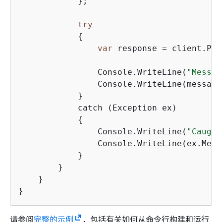
            };

try
{
var
 response = client.Pub
                Console.WriteLine(
"Messag
                Console.WriteLine(message)
            }

            catch (Exception ex)

{
                Console.WriteLine(
"Caught
                Console.WriteLine(ex.Mess
            }

        }

    }

请参阅
完整的示例
，包括有关如何从命令行构建和运行