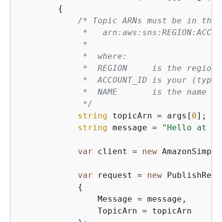
{
/* Topic ARNs must be in the 
             *   arn:aws:sns:REGION:ACCOU
             *

             *  where:

             *  REGION     is the region 
             *  ACCOUNT_ID is your (typic
             *  NAME       is the name of
             */
string
 topicArn = args[
0
];

string
 message = 
"Hello at "
 
var
 client = 
new
 AmazonSimple
var
 request = 
new
 PublishRequ
{
                Message = message,

                TopicArn = topicArn
