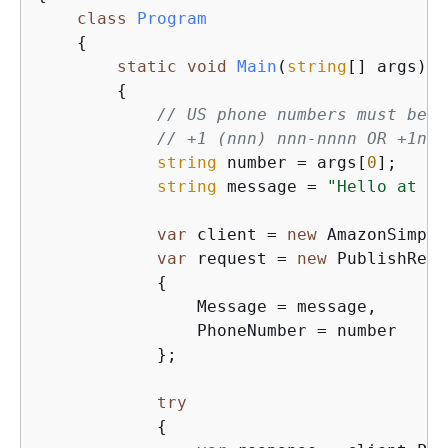
class
Program
{
static
void
Main
(
string
[] args
)
{
// US phone numbers must be i
// +1 (nnn) nnn-nnnn OR +1nnn
string
 number = args[
0
];

string
 message = 
"Hello at "
 
var
 client = 
new
 AmazonSimple
var
 request = 
new
 PublishRequ
{
                Message = message,

                PhoneNumber = number

            };

try
{