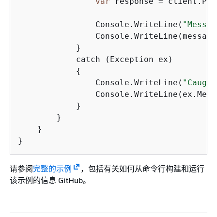
var
 response = client.Pub
                Console.WriteLine(
"Messag
                Console.WriteLine(message)
            }

            catch (Exception ex)

{
                Console.WriteLine(
"Caught
                Console.WriteLine(ex.Mess
            }

        }

    }

请参阅
完整的示例
，包括有关如何从命令行构建和运行
该示例的信息 GitHub。