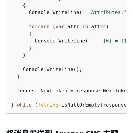
{
      Console.WriteLine(
"  Attributes:"
);

foreach
 (
var
 attr 
in
 attrs)

{
        Console.WriteLine(
"    
{
0} = 
{
1}"
      }

    }

    Console.WriteLine();

  }

  request.NextToken = response.NextToken;

} 
while
 (!
string
.IsNullOrEmpty(response.N