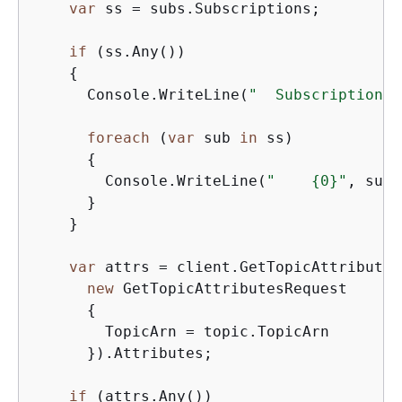
var
 ss = subs.Subscriptions;

if
 (ss.Any())

{
      Console.WriteLine(
"  Subscriptions:
foreach
 (
var
 sub 
in
 ss)

{
        Console.WriteLine(
"    
{
0}"
, sub.
      }

    }

var
 attrs = client.GetTopicAttributes(
new
 GetTopicAttributesRequest

{
        TopicArn = topic.TopicArn

      }).Attributes;

if
 (attrs.Any())
