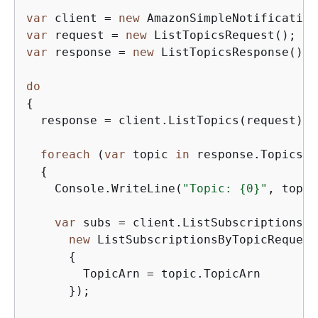
var
 client = 
new
var
 request = 
new
var
 response = 
new
 ListTopicsResponse();

do
{
  response = client.ListTopics(request);

foreach
 (
var
 topic 
in
 response.Topics)

{
    Console.WriteLine(
"Topic: 
{
0}"
, topic
var
 subs = client.ListSubscriptionsBy
new
 ListSubscriptionsByTopicRequest

{
        TopicArn = topic.TopicArn

      });
