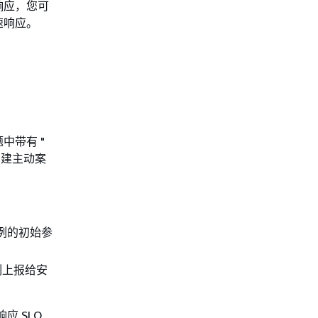
响应，您可
速响应。
中带有 "
。创建主动案
例的初始参
例上报给安
应 SLO