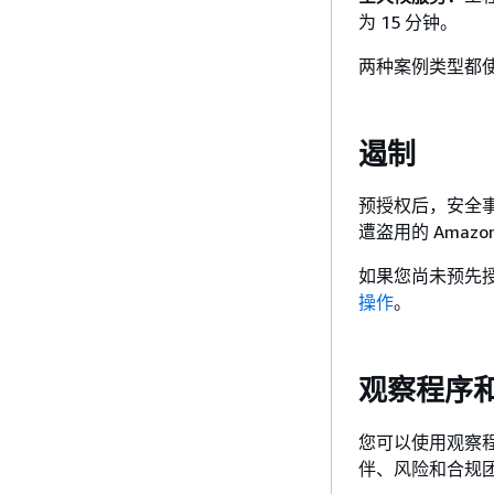
为 15 分钟。
两种案例类型都
遏制
预授权后，安全
遭盗用的 Amazo
如果您尚未预先
操作
。
观察程序
您可以使用观察程
伴、风险和合规