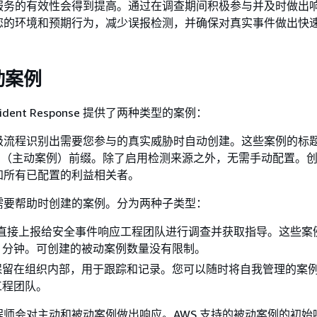
服务的有效性会得到提高。通过在调查期间积极参与并及时做出
您的环境和预期行为，减少误报检测，并确保对真实事件做出快
动案例
 Incident Response 提供了两种类型的案例：
级流程识别出需要您参与的真实威胁时自动创建。这些案例的标题
e case]"（主动案例）前缀。除了启用检测来源之外，无需手动配置
知所有已配置的利益相关者。
需要帮助时创建的案例。分为两种子类型：
直接上报给安全事件响应工程团队进行调查并获取指导。这些案
 15 分钟。可创建的被动案例数量没有限制。
保留在组织内部，用于跟踪和记录。您可以随时将自我管理的案
工程团队。
程师会对主动和被动案例做出响应。AWS 支持的被动案例的初始响