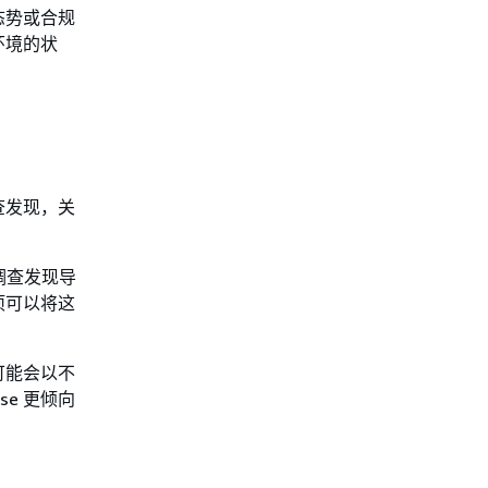
安全态势或合规
环境的状
析调查发现，关
调查发现导
项可以将这
可能会以不
nse 更倾向