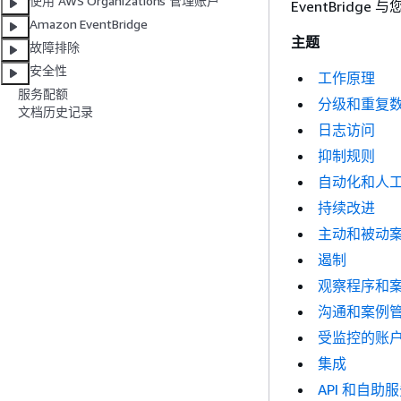
使用 AWS Organizations 管理账户
EventBridg
Amazon EventBridge
主题
故障排除
安全性
工作原理
服务配额
分级和重复
文档历史记录
日志访问
抑制规则
自动化和人
持续改进
主动和被动
遏制
观察程序和
沟通和案例
受监控的账
集成
API 和自助