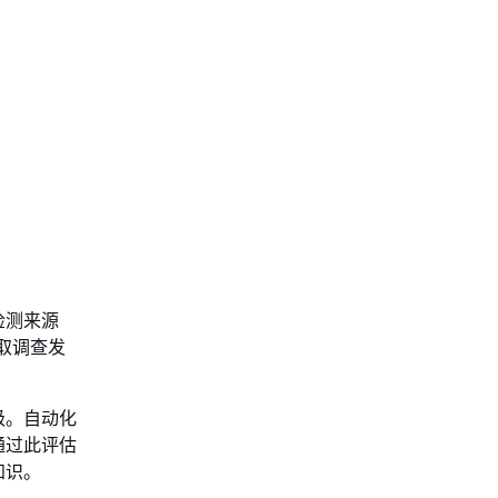
的检测来源
中摄取调查发
级。自动化
通过此评估
知识。