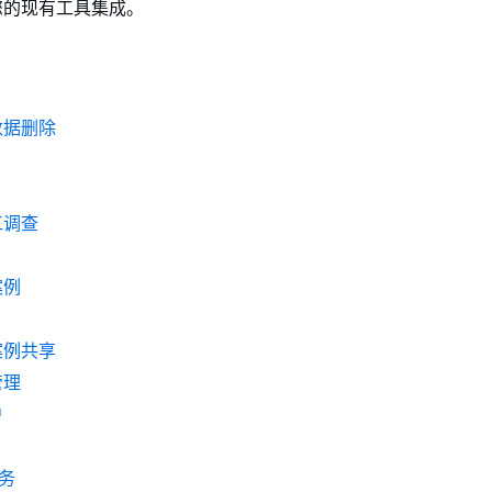
e 与您的现有工具集成。
数据删除
工调查
案例
案例共享
管理
户
服务