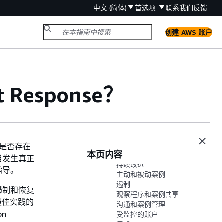
中文 (简体)
首选项
联系我们
反馈
创建 AWS 账户
t Response？
工作原理
分级和重复数据删除
日志访问
抑制规则
境中是否存在
本页内容
自动化和人工调查
当发生真正
持续改进
指导。
主动和被动案例
遏制
查、遏制和恢复
观察程序和案例共享
最佳实践的
沟通和案例管理
n
受监控的账户