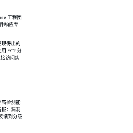
nse 工程团
事件响应专
发现得出的
EC2 分
需直接访问实
，以提高检测能
情报：漏洞
报反馈到分级