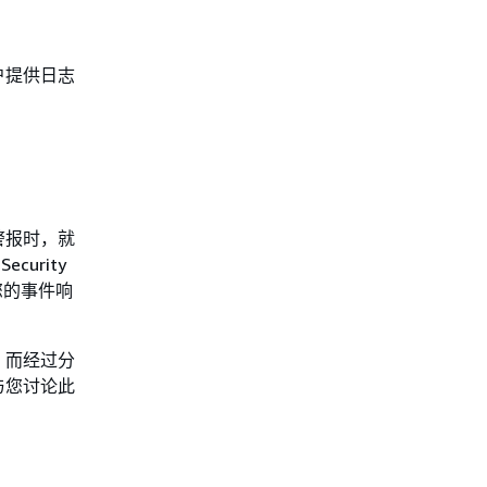
户提供日志
警报时，就
urity
您的事件响
，而经过分
与您讨论此