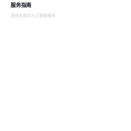
服务指南
选择生成式人工智能服务
AWS 服务指南
GitHub 上的 AWS CLI 教程
开发人员工具
AWS 代码示例库
AWS CLI
AWS 构建者中心
AWS 开发人员工具博客
有用的链接
下载 AWS 文档 MCP 服务器
登录 AWS 管理控制台
AWS re:Post
隐私
网站条款
Cookie 首选项
© 2026,
Amazon Web Services, Inc. 或其附属公司。保留所有
中文 (简体)
权利。