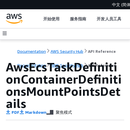
中文 (简体
开始使用
服务指南
开发人员工具
Documentation
AWS Security Hub
API Reference
AwsEcsTaskDefiniti
Documentation
AWS Security Hub
API Reference
onContainerDefiniti
onsMountPointsDet
ails
PDF
Markdown
聚焦模式