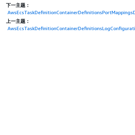
下一主题：
AwsEcsTaskDefinitionContainerDefinitionsPortMappingsD
上一主题：
AwsEcsTaskDefinitionContainerDefinitionsLogConfigurat