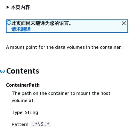
本页内容
此页面尚未翻译为您的语言。
请求翻译
A mount point for the data volumes in the container.
Contents
ContainerPath
The path on the container to mount the host
volume at.
Type: String
Pattern:
.*\S.*