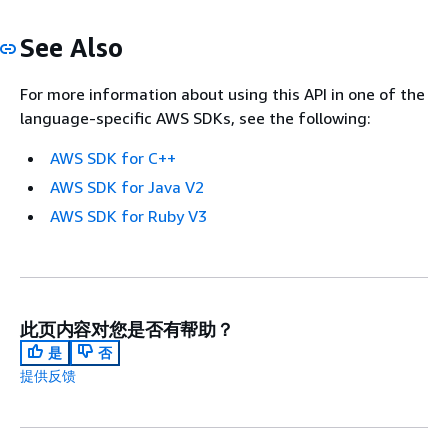
See Also
For more information about using this API in one of the
language-specific AWS SDKs, see the following:
AWS SDK for C++
AWS SDK for Java V2
AWS SDK for Ruby V3
此页内容对您是否有帮助？
是
否
提供反馈