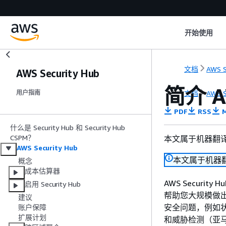
开始使用
文档
AWS S
AWS Security Hub
简介 AW
文档
AWS S
用户指南
PDF
RSS
M
什么是 Security Hub 和 Security Hub
CSPM？
本文属于机器翻
AWS Security Hub
本文属于机器
概念
成本估算器
AWS Secur
启用 Security Hub
帮助您大规模做出响
建议
安全问题，例如状态管
账户保障
扩展计划
和威胁检测（亚马