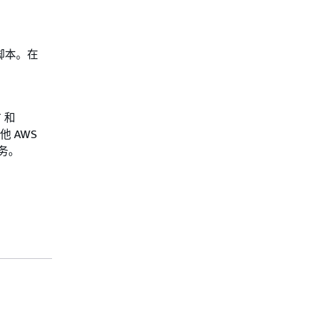
脚本。在
 和
他 AWS
务。