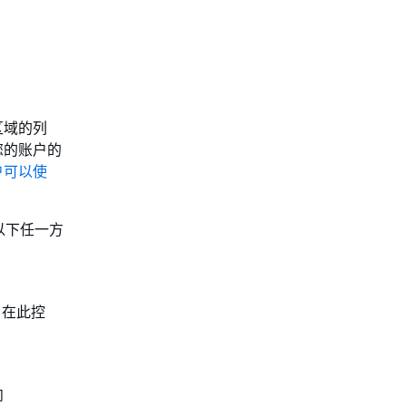
有区域的列
 您的账户的
户可以使
过以下任一方
。在此控
向