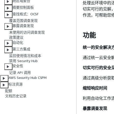
跨区域聚合
处理云环境中的活跃
摘要控制面板
切实可行的见解，从
查找格式：OCSF
作流，可帮助您
覆盖范围调查发现
暴露调查发现
未使用的访问调查发现
功能
政策建议
自动化
统一的安全解决
第三方集成
监控使用情况和成本
通过统一云安全
禁用 Security Hub
安全性
切实可行的安全
记录 API 调用
通过高级分析获
AWS Security Hub CSPM
标注资源
缩短响应时间
配额
文档历史记录
利用自动化工作
暴露调查发现