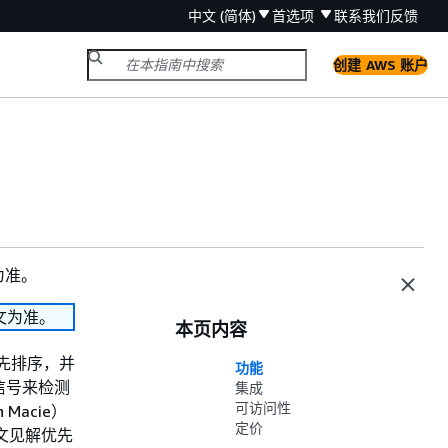
中文 (简体)
首选项
联系我们
反馈
创建 AWS 账户
为准。
文为准。
本页内容
优先排序，并
功能
全信号来检测
集成
可访问性
Macie）
定价
下文见解优先