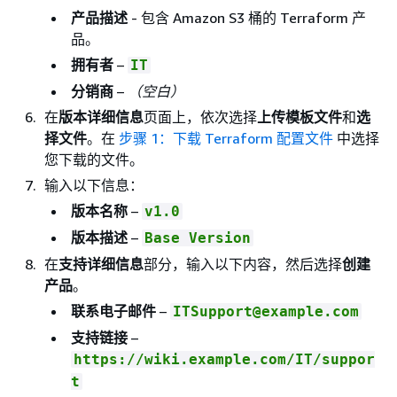
产品描述
- 包含 Amazon S3 桶的 Terraform 产
品。
拥有者
–
IT
分销商
–
（空白）
在
版本详细信息
页面上，依次选择
上传模板文件
和
选
择文件
。在
步骤 1：下载 Terraform 配置文件
中选择
您下载的文件。
输入以下信息：
版本名称
–
v1.0
版本描述
–
Base Version
在
支持详细信息
部分，输入以下内容，然后选择
创建
产品
。
联系电子邮件
–
ITSupport@example.com
支持链接
–
https://wiki.example.com/IT/suppor
t