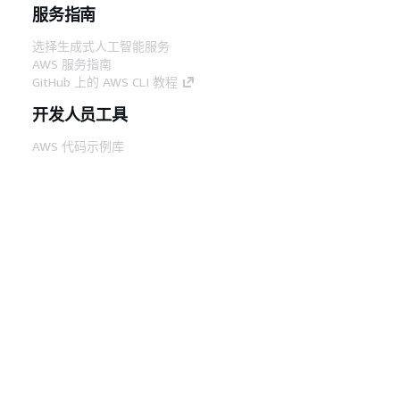
服务指南
选择生成式人工智能服务
AWS 服务指南
GitHub 上的 AWS CLI 教程
开发人员工具
AWS 代码示例库
AWS CLI
AWS 构建者中心
AWS 开发人员工具博客
有用的链接
下载 AWS 文档 MCP 服务器
登录 AWS 管理控制台
AWS re:Post
隐私
网站条款
Cookie 首选项
© 2026,
Amazon Web Services, Inc. 或其附属公司。保留所有
中文 (简体)
权利。