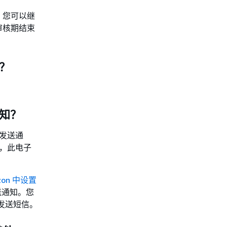
。您可以继
审核期结束
？
知？
址发送通
下，此电子
zon 中设置
送通知。您
机发送短信。