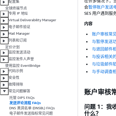
在许多情况下，
配置集
会
暂停账户发送
全球终端节点
SES 用户遇到
专用 IP 地址
Virtual Deliverability Manager
内容
电子邮件验证
Mail Manager
账户审核常
列表和订阅
与暂停发送
定价计划
与退回邮件
监控发送活动
与投诉相关
监控发件人声誉
与垃圾邮件
使用监控 EventBridge
代码示例
与手动调查
安全性
故障排除
账户审核
常见问题解答
托管 DIPS FAQs
发送评论流程 FAQs
问题 1：
DNS 黑洞名单 (DNSBL) FAQs
什么？
电子邮件发送指标常见问题