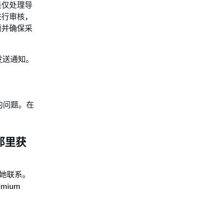
是仅处理导
进行审核，
题并确保采
发送通知。
开立的问题。在
 那里获
或她联系。
ium