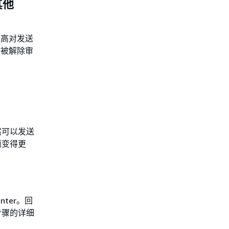
其他
提高对发送
账户被解除审
然可以发送
题变得更
nter。回
步骤的详细