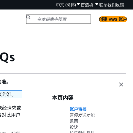
中文 (简体)
首选项
联系我们
反馈
创建 AWS 账户
Qs
为准。
文为准。
本页内容
、未经请求或
账户审核
将对此用户
暂停发送功能
退回
投诉
垃圾邮件陷阱