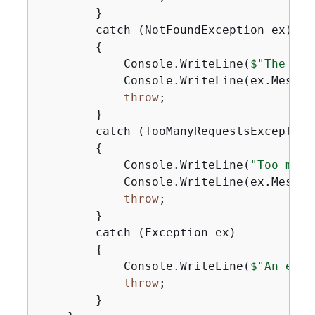
        }

        catch (NotFoundException ex)

{
            Console.WriteLine(
$"The ema
            Console.WriteLine(ex.Message
throw
;

        }

        catch (TooManyRequestsException 
{
            Console.WriteLine(
"Too many
            Console.WriteLine(ex.Message
throw
;

        }

        catch (Exception ex)

{
            Console.WriteLine(
$"An erro
throw
;

        }
