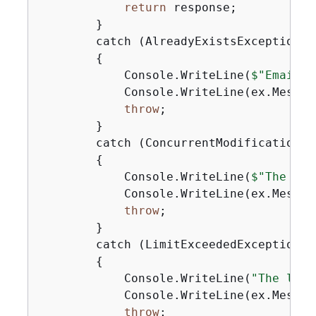
return
 response;

        }

        catch (AlreadyExistsException ex
{
            Console.WriteLine(
$"Email i
            Console.WriteLine(ex.Message
throw
;

        }

        catch (ConcurrentModificationExc
{
            Console.WriteLine(
$"The ema
            Console.WriteLine(ex.Message
throw
;

        }

        catch (LimitExceededException ex
{
            Console.WriteLine(
"The limi
            Console.WriteLine(ex.Message
throw
;
