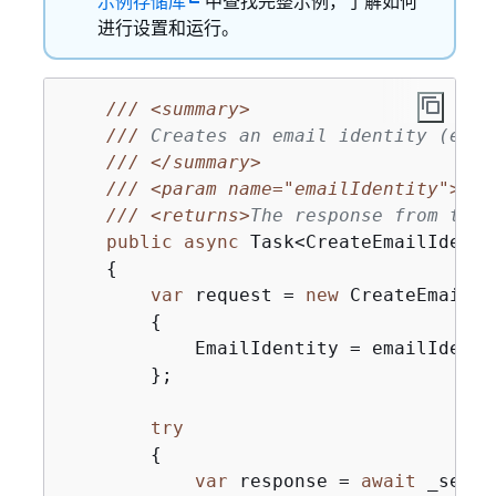
示例存储库
中查找完整示例，了解如何
进行设置和运行。
///
<summary>
///
 Creates an email identity (emai
///
</summary>
///
<param name="emailIdentity">
The
///
<returns>
The response from the 
public
async
 Task<CreateEmailIdenti
{
var
 request = 
new
 CreateEmailId
{
            EmailIdentity = emailIdentit
        };

try
{
var
 response = 
await
 _sesCl