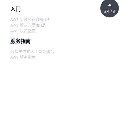
入门
回到顶部
AWS 实践经验教程
AWS 解决方案库
AWS 决策指南
服务指南
选择生成式人工智能服务
AWS 服务指南
GitHub 上的 AWS CLI 教程
开发人员工具
AWS 代码示例库
AWS CLI
AWS 构建者中心
AWS 开发人员工具博客
有用的链接
下载 AWS 文档 MCP 服务器
登录 AWS 管理控制台