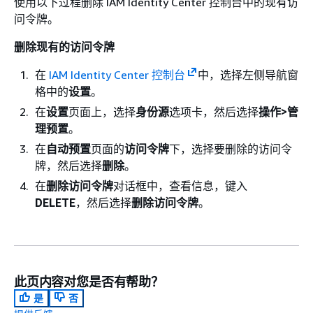
使用以下过程删除 IAM Identity Center 控制台中的现有访
问令牌。
删除现有的访问令牌
在
IAM Identity Center 控制台
中，选择左侧导航窗
格中的
设置
。
在
设置
页面上，选择
身份源
选项卡，然后选择
操作>管
理预置
。
在
自动预置
页面的
访问令牌
下，选择要删除的访问令
牌，然后选择
删除
。
在
删除访问令牌
对话框中，查看信息，键入
DELETE
，然后选择
删除访问令牌
。
此页内容对您是否有帮助？
是
否