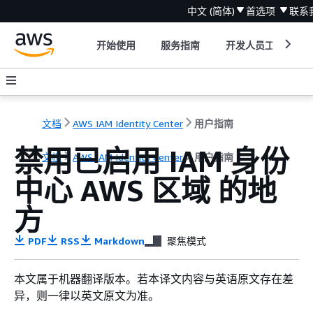
中文 (简体)
首选项
联系
开始使用
服务指南
开发人员工具
文档
AWS IAM Identity Center
用户指南
禁用已启用 IAM 身份
文档
AWS IAM Identity Center
用户指南
中心 AWS 区域 的地
方
PDF
RSS
Markdown
聚焦模式
本文属于机器翻译版本。若本译文内容与英语原文存在差
异，则一律以英文原文为准。