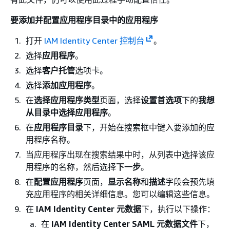
要添加并配置应用程序目录中的应用程序
打开
IAM Identity Center 控制台
。
选择
应用程序
。
选择
客户托管
选项卡。
选择
添加应用程序
。
在
选择应用程序类型
页面，选择
设置首选项
下的
我想
从目录中选择应用程序
。
在
应用程序目录
下，开始在搜索框中键入要添加的应
用程序名称。
当应用程序出现在搜索结果中时，从列表中选择该应
用程序的名称，然后选择
下一步
。
在
配置应用程序
页面，
显示名称
和
描述
字段会预先填
充应用程序的相关详细信息。您可以编辑这些信息。
在
IAM Identity Center 元数据
下，执行以下操作：
在
IAM Identity Center SAML 元数据文件
下，