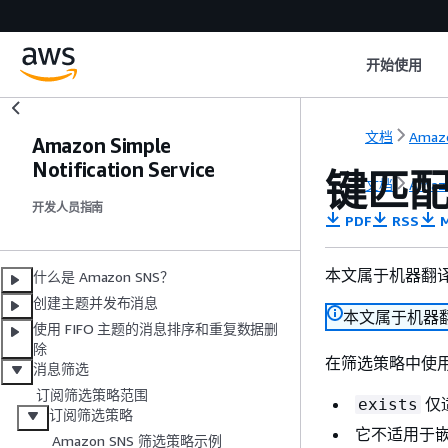
开始使用
文档
Amazo
Amazon Simple
Notification Service
键匹
文档
Amazo
开发人员指南
PDF
RSS
M
本文属于机器翻
什么是 Amazon SNS？
创建主题并发布消息
本文属于机器
使用 FIFO 主题的消息排序和重复数据删
除
在筛选策略中使
消息筛选
订阅筛选策略范围
仅
exists
订阅筛选策略
它不适用于嵌
Amazon SNS 筛选策略示例