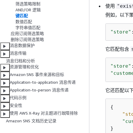
筛选策略限制
使用
"exis
AND/OR 逻辑
例如，以下
键匹配
数值匹配
字符串值匹配
"store"
应用订阅筛选策略
删除订阅筛选策略
消息数据保护
它匹配包含
消息传输
消息归档和分析
"store"
资源管理和优化
"custom
Amazon SNS 事件来源和目标
Application-to-application 消息传递
它还匹配以
Application-to-person 消息传递
代码示例
安全性
{
使用 AWS X-Ray 对主题进行故障排除
"st
Amazon SNS 文档历史记录
"cu
}