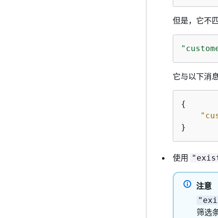
但是，它不
"custom
它与以下消
{
"cu
}
使用
"exis
注意
"exi
筛选