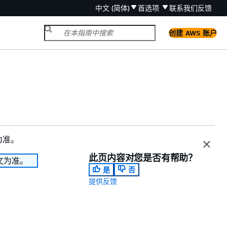
中文 (简体)
首选项
联系我们
反馈
创建 AWS 账户
为准。
此页内容对您是否有帮助？
文为准。
是
否
提供反馈