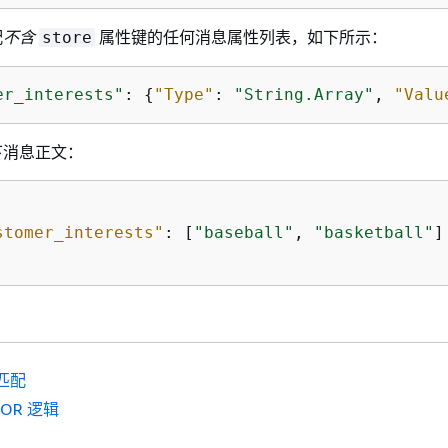
配
不含
属性键的任何消息属性列表，如下所示：
store
er_interests"
: 
{
"Type"
: 
"String.Array"
, 
"Valu
下消息正文：
stomer_interests"
: [
"baseball"
, 
"basketball"
]

匹配
/OR 逻辑