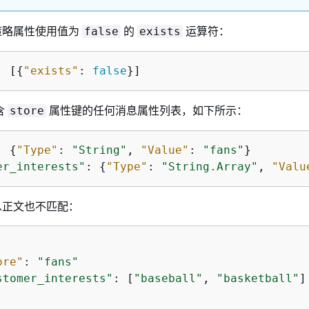
策略属性使用值为
的
运算符：
false
exists
: [
{
"exists"
: 
false
}]
含
属性键的任何消息属性列表，如下所示：
store
: 
{
"Type"
: 
"String"
, 
"Value"
: 
"fans"
er_interests"
: 
{
"Type"
: 
"String.Array"
, 
"Valu
息正文也不匹配：
ore"
: 
"fans"
stomer_interests"
: [
"baseball"
, 
"basketball"
]
