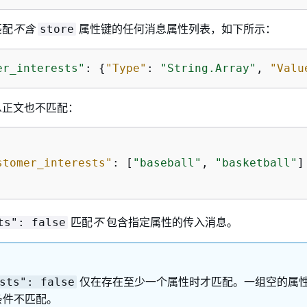
匹配
不含
属性键的任何消息属性列表，如下所示：
store
er_interests"
: 
{
"Type"
: 
"String.Array"
, 
"Valu
息正文也不匹配：
stomer_interests"
: [
"baseball"
, 
"basketball"
]

匹配
不
包含指定属性的传入消息。
ts": false
仅在存在至少一个属性时才匹配。一组空的属
sts": false
条件不匹配。