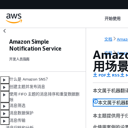
开始使用
文档
Amazo
Amazon Simple
Notification Service
Ama
文档
Amazo
开发人员指南
用场
PDF
RSS
M
什么是 Amazon SNS？
创建主题并发布消息
本文属于机器翻
使用 FIFO 主题的消息排序和重复数据删
除
本文属于机器
消息筛选
消息数据保护
本主题提供用于归档
消息传输
此使用案例的设
消息归档和分析