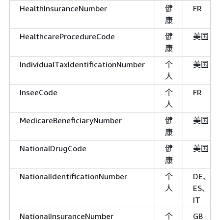
HealthInsuranceNumber
健
FR
康
HealthcareProcedureCode
健
美国
康
IndividualTaxIdentificationNumber
个
美国
人
InseeCode
个
FR
人
MedicareBeneficiaryNumber
健
美国
康
NationalDrugCode
健
美国
康
NationalIdentificationNumber
个
DE、
人
ES、
IT
NationalInsuranceNumber
个
GB