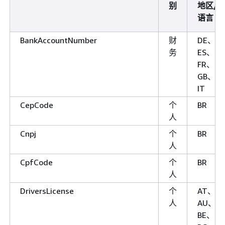
别
地区/
语言
BankAccountNumber
财
DE、
务
ES、
FR、
GB、
IT
CepCode
个
BR
人
Cnpj
个
BR
人
CpfCode
个
BR
人
DriversLicense
个
AT、
人
AU、
BE、