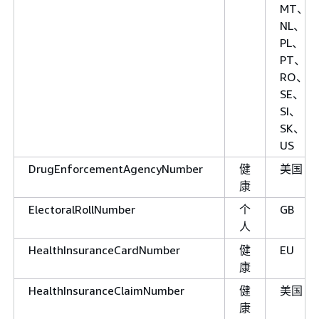
MT、
NL、
PL、
PT、
RO、
SE、
SI、
SK、
US
DrugEnforcementAgencyNumber
健
美国
康
ElectoralRollNumber
个
GB
人
HealthInsuranceCardNumber
健
EU
康
HealthInsuranceClaimNumber
健
美国
康