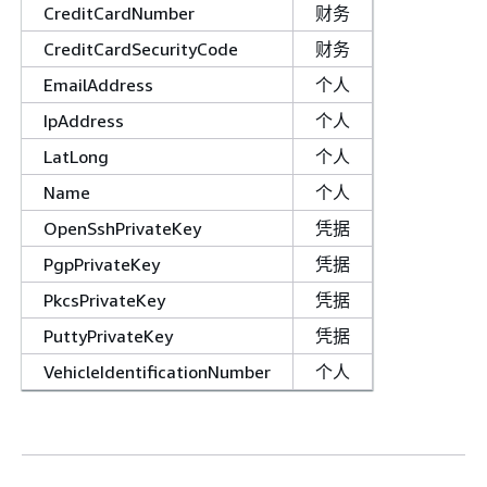
CreditCardNumber
财务
CreditCardSecurityCode
财务
EmailAddress
个人
IpAddress
个人
LatLong
个人
Name
个人
OpenSshPrivateKey
凭据
PgpPrivateKey
凭据
PkcsPrivateKey
凭据
PuttyPrivateKey
凭据
VehicleIdentificationNumber
个人