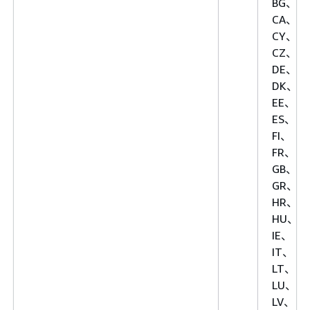
BG、
CA、
CY、
CZ、
DE、
DK、
EE、
ES、
FI、
FR、
GB、
GR、
HR、
HU、
IE、
IT、
LT、
LU、
LV、