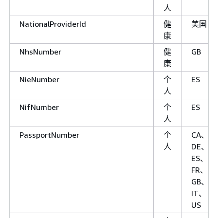
人
NationalProviderId
健
美国
康
NhsNumber
健
GB
康
NieNumber
个
ES
人
NifNumber
个
ES
人
PassportNumber
个
CA、
人
DE、
ES、
FR、
GB、
IT、
US