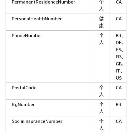
PermanentResidenceNumber
个
CA
人
PersonalHealthNumber
健
CA
康
PhoneNumber
个
BR、
人
DE、
ES、
FR、
GB、
IT、
US
PostalCode
个
CA
人
RgNumber
个
BR
人
SocialInsuranceNumber
个
CA
人