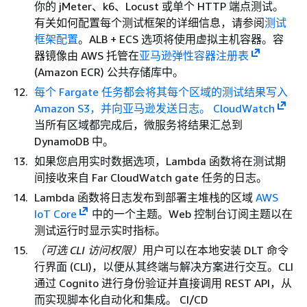
你的 jMeter、k6、Locust 或单个 HTTP 端点测试。
有关如何配置每个测试框架的详细信息，请参阅
测试
框架配置
。ALB + ECS 选项将使用虚拟主机容器。容
器镜像由 AWS 托管在
亚马逊弹性容器注册表
(Amazon ECR) 公共存储库中。
每个 Fargate 任务都会将其每个区域的测试结果写入
Amazon S3，并向亚马逊发送日志。 CloudWatch
当所有区域都完成后，微服务将结果汇总到
DynamoDB 中。
如果您启用实时数据选项，Lambda 函数将在测试期
间接收来自 Far CloudWatch gate 任务的日志。
Lambda 函数将日志发布到部署主堆栈的区域
AWS
IoT Core
中的一个主题。Web 控制台订阅主题以在
测试运行时显示实时指标。
（可选 CLI 访问权限）
用户可以在本地安装 DLT 命令
行界面 (CLI)，以便从其终端与解决方案进行交互。CLI
通过 Cognito 进行身份验证并直接调用 REST API，从
而实现脚本化自动化和集成。 CI/CD